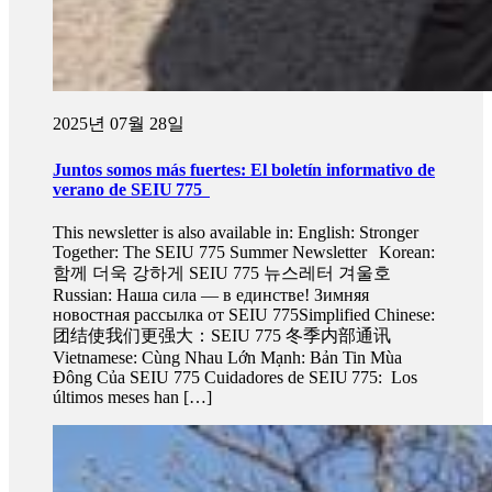
2025년 07월 28일
Juntos somos más fuertes: El boletín informativo de
verano de SEIU 775
This newsletter is also available in: English: Stronger
Together: The SEIU 775 Summer Newsletter Korean:
함께 더욱 강하게 SEIU 775 뉴스레터 겨울호
Russian: Наша сила — в единстве! Зимняя
новостная рассылка от SEIU 775Simplified Chinese:
团结使我们更强大：SEIU 775 冬季内部通讯
Vietnamese: Cùng Nhau Lớn Mạnh: Bản Tin Mùa
Đông Của SEIU 775 Cuidadores de SEIU 775: Los
últimos meses han […]