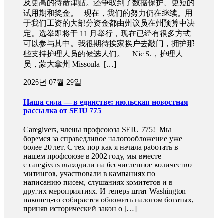
及更高的待命津贴。还争取到了数据保护、更短的
试用期和奖金。 现在，我们的努力仍在继续。用
于我们工资的大部分资金都由州议员在州预算中决
定。选举即将于 11 月举行，现在已经有很多方式
可以参与其中。我很期待挨家挨户去敲门，拥护那
些支持护理人员的候选人们。 – Nic S.，护理人
员，蒙大拿州 Missoula […]
2026년 07월 29일
Наша сила — в единстве: июльская новостная
рассылка от SEIU 775
Caregivers, члены профсоюза SEIU 775! Мы
боремся за справедливое налогообложение уже
более 20 лет. С тех пор как я начала работать в
нашем профсоюзе в 2002 году, мы вместе
с caregivers выходили на бесчисленное количество
митингов, участвовали в кампаниях по
написанию писем, слушаниях комитетов и в
других мероприятиях. И теперь штат Washington
наконец-то собирается обложить налогом богатых,
приняв исторический закон о […]