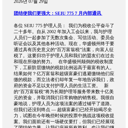
2026년 07월 29일
团结使我们更强大：SEIU 775 7 月内部通讯
各位 SEIU 775 护理人员： 我们为税收公平奋斗了
二十多年。自从 2002 年加入工会以来，我与护理
人员们一起参加了无数次集会、写信活动、委员会
听证会以及其他各种活动。现在，华盛顿州终于要
通过具有历史意义的“百万富翁税”法案，向富人征
税了。这要归功于护理人员和我们的盟友们在过去
和现在所做的努力。 在华盛顿州颠倒的税收制度
下，工薪阶层缴纳的税款比例远高于最富有的人。
结果如何？亿万富翁和超级富豪们逃避缴纳他们应
缴的税款，而立法者们却年复一年地告诉我们，政
府的资金不足以支付护理人员的生活工资。 新
的“百万富翁税”将为长期护理等服务带来数十亿美
元的资金，并取消我们日常购物的销售税。我很自
豪地说，护理人员为这项法案的通过铺平了道路。
但我们还没到终点 — 超级富豪们已经开始竭尽全
力，试图在今年晚些时候的投票中挑战这项税收提
案。我们面前还有一场硬仗要打，但我们已经展现
了团结的力量。让我们庆祝所有胜利，也让我们继