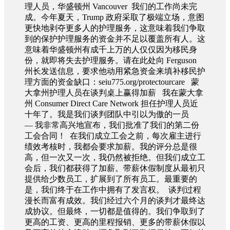
理人员，华盛顿州 Vancouver 我们的工作尚未完
成。今年夏天，Trump 政府采取了极端立场，意图
更快地剥夺更多人的护理服务，这意味着我们争取
到的保护护理服务的资金并不足以覆盖所有人。这
意味着华盛顿州有成千上万的人仅仅因为移民身
份，就即将失去护理服务。请在此处向 Ferguson
州长发送信息，要求他动用紧急资金来填补移民护
理方面的资金缺口：seiu775.org/protectourcare 蒙
大拿州护理人员在谈判桌上赢得加薪 我在蒙大拿
州 Consumer Direct Care Network 担任护理人员近
十年了。我是我们谈判团队中引以为傲的一员
— 我非常高兴地宣布，我们批准了我们的第二份
工会合同！ 在我们成立工会之前，每次雇主进行
绩效考核时，我都会要求加薪。我的评分总是很
高，但一次又一次，我仍然被拒绝。但我们成立工
会后，我们都获得了加薪。带薪休假制度从最初只
提供给少数员工，扩展到了所有员工。最重要的
是，我们终于在工作中拥有了发言权。 谈判过程
漫长而富有成效。我们经过六个月的谈判才最终达
成协议。但最终，一切都是值得的。我们争取到了
更高的工资、更高的里程报销、更多的带薪休假以