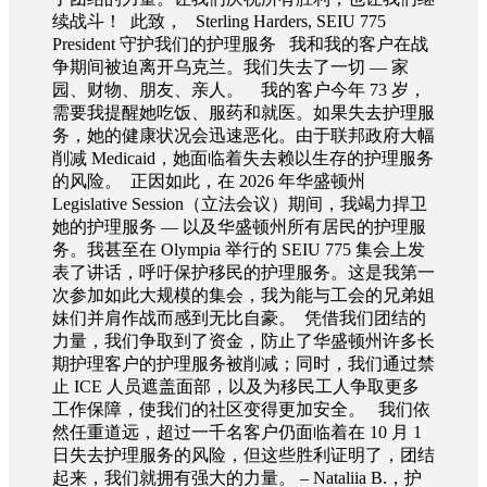
续战斗！ 此致， Sterling Harders, SEIU 775
President 守护我们的护理服务 我和我的客户在战
争期间被迫离开乌克兰。我们失去了一切 — 家
园、财物、朋友、亲人。 我的客户今年 73 岁，
需要我提醒她吃饭、服药和就医。如果失去护理服
务，她的健康状况会迅速恶化。由于联邦政府大幅
削减 Medicaid，她面临着失去赖以生存的护理服务
的风险。 正因如此，在 2026 年华盛顿州
Legislative Session（立法会议）期间，我竭力捍卫
她的护理服务 — 以及华盛顿州所有居民的护理服
务。我甚至在 Olympia 举行的 SEIU 775 集会上发
表了讲话，呼吁保护移民的护理服务。这是我第一
次参加如此大规模的集会，我为能与工会的兄弟姐
妹们并肩作战而感到无比自豪。 凭借我们团结的
力量，我们争取到了资金，防止了华盛顿州许多长
期护理客户的护理服务被削减；同时，我们通过禁
止 ICE 人员遮盖面部，以及为移民工人争取更多
工作保障，使我们的社区变得更加安全。 我们依
然任重道远，超过一千名客户仍面临着在 10 月 1
日失去护理服务的风险，但这些胜利证明了，团结
起来，我们就拥有强大的力量。 – Nataliia B.，护