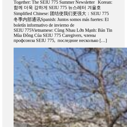
Together: The SEIU 775 Summer Newsletter Korean:
함께 더욱 강하게 SEIU 775 뉴스레터 겨울호
Simplified Chinese: 团结使我们更强大：SEIU 775
冬季内部通讯Spanish: Juntos somos más fuertes: El
boletín informativo de invierno de
SEIU 775Vietnamese: Cùng Nhau Lớn Mạnh: Bản Tin
Mùa Đông Của SEIU 775 Caregivers, члены
профсоюза SEIU 775, последние несколько […]