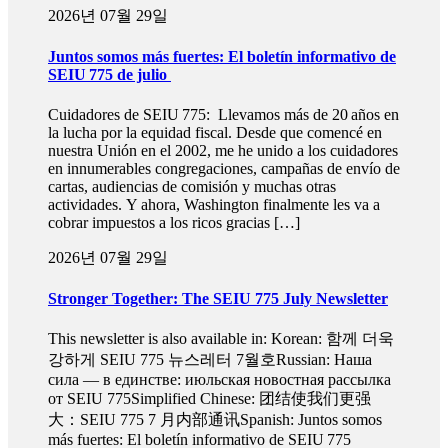
2026년 07월 29일
Juntos somos más fuertes: El boletín informativo de
SEIU 775 de julio
Cuidadores de SEIU 775: Llevamos más de 20 años en
la lucha por la equidad fiscal. Desde que comencé en
nuestra Unión en el 2002, me he unido a los cuidadores
en innumerables congregaciones, campañas de envío de
cartas, audiencias de comisión y muchas otras
actividades. Y ahora, Washington finalmente les va a
cobrar impuestos a los ricos gracias […]
2026년 07월 29일
Stronger Together: The SEIU 775 July Newsletter
This newsletter is also available in: Korean: 함께 더욱
강하게 SEIU 775 뉴스레터 7월호Russian: Наша
сила — в единстве: июльская новостная рассылка
от SEIU 775Simplified Chinese: 团结使我们更强
大：SEIU 775 7 月内部通讯Spanish: Juntos somos
más fuertes: El boletín informativo de SEIU 775