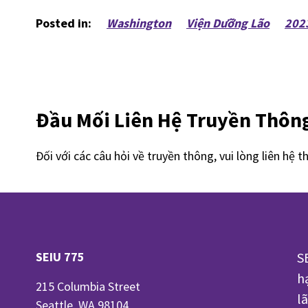
Posted in:
Washington
Viện Dưỡng Lão
2023
Đầu Mối Liên Hệ Truyền Thôn
Đối với các câu hỏi về truyền thông, vui lòng liên hệ t
SEIU 775
S
h
215 Columbia Street
l
Seattle, WA 98104