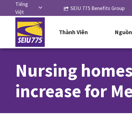
Skip
Tiếng
SEIU 775 Benefits Group
to
Việt
content
English
Thành Viên
Nguồn 
Русский
Español
简体中
Nursing homes
文
한국어
increase for Me