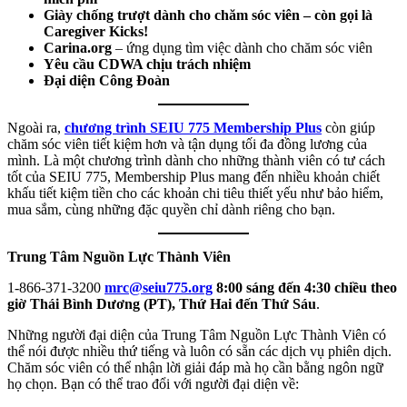
Giày chống trượt dành cho chăm sóc viên – còn gọi là
Caregiver Kicks!
Carina.org
– ứng dụng tìm việc dành cho chăm sóc viên
Yêu cầu CDWA chịu trách nhiệm
Đại diện Công Đoàn
Ngoài ra,
chương trình SEIU 775 Membership Plus
còn giúp
chăm sóc viên tiết kiệm hơn và tận dụng tối đa đồng lương của
mình. Là một chương trình dành cho những thành viên có tư cách
tốt của SEIU 775, Membership Plus mang đến nhiều khoản chiết
khấu tiết kiệm tiền cho các khoản chi tiêu thiết yếu như bảo hiểm,
mua sắm, cùng những đặc quyền chỉ dành riêng cho bạn.
Trung Tâm Nguồn Lực Thành Viên
1-866-371‐3200
mrc@seiu775.org
8:00 sáng đến 4:30 chiều theo
giờ Thái Bình Dương (PT), Thứ Hai đến Thứ Sáu
.
Những người đại diện của Trung Tâm Nguồn Lực Thành Viên có
thể nói được nhiều thứ tiếng và luôn có sẵn các dịch vụ phiên dịch.
Chăm sóc viên có thể nhận lời giải đáp mà họ cần bằng ngôn ngữ
họ chọn. Bạn có thể trao đổi với người đại diện về: