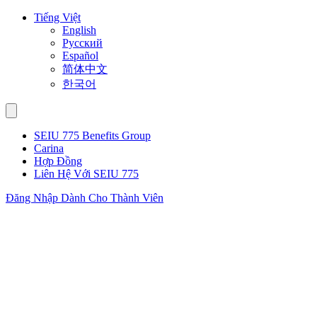
Skip
Tiếng Việt
to
English
content
Русский
Español
简体中文
한국어
SEIU 775 Benefits Group
Carina
Hợp Đồng
Liên Hệ Với SEIU 775
Đăng Nhập Dành Cho Thành Viên