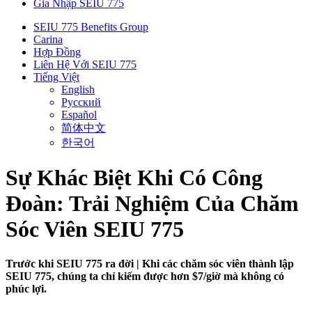
Gia Nhập SEIU 775
SEIU 775 Benefits Group
Carina
Hợp Đồng
Liên Hệ Với SEIU 775
Tiếng Việt
English
Русский
Español
简体中文
한국어
Sự Khác Biệt Khi Có Công
Đoàn: Trải Nghiệm Của Chăm
Sóc Viên SEIU 775
Trước khi SEIU 775 ra đời | Khi các chăm sóc viên thành lập
SEIU 775, chúng ta chỉ kiếm được hơn $7/giờ mà không có
phúc lợi.