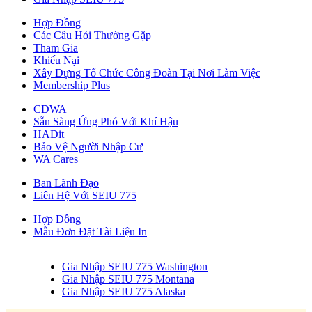
Hợp Đồng
Các Câu Hỏi Thường Gặp
Tham Gia
Khiếu Nại
Xây Dựng Tổ Chức Công Đoàn Tại Nơi Làm Việc
Membership Plus
CDWA
Sẵn Sàng Ứng Phó Với Khí Hậu
HADit
Bảo Vệ Người Nhập Cư
WA Cares
Ban Lãnh Đạo
Liên Hệ Với SEIU 775
Hợp Đồng
Mẫu Đơn Đặt Tài Liệu In
Gia Nhập SEIU 775 Washington
Gia Nhập SEIU 775 Montana
Gia Nhập SEIU 775 Alaska