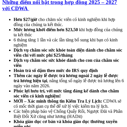
Những điểm nổi bật trong hợp đồng 2025 – 2027
với CDWA
Hơn $27/giờ
cho chăm sóc viên có kinh nghiệm khi hợp
đồng của chúng ta kết thúc.
Mức lương khởi điểm hơn $23,50
khi hợp đồng của chúng
ta kết thúc
6 tháng tăng 1 lần và các lần tăng bổ sung khi bạn có kinh
nghiệm
Dịch vụ chăm sóc sức khỏe toàn diện dành cho chăm sóc
viên chỉ với mức phí $25/tháng
Dịch vụ chăm sóc sức khỏe dành cho con của chăm sóc
viên
Hoàn trả số dặm theo mức do IRS quy định
Thêm các ngày lễ được trả lương ngoài 2 ngày lễ được
trả lương hiện tại
, nâng tổng số ngày lễ được trả lương lên 6
ngày vào năm 2026.
Phúc lợi hưu trí, với mức tăng đáng kể dành cho chăm
sóc viên có kinh nghiệm!
MỚI – Xác minh thông tin Kiểm Tra Lý Lịch:
CDWA sẽ
có mốc thời gian cụ thể để xử lý việc kiểm tra lý lịch.
Các biện pháp bảo vệ Chống Quấy Rối, Ngược Đãi và Phân
Biệt Đối Xử cũng như lương (HADit)
Khóa giáo dục cơ bản và khóa giáo dục thường xuyên
miễn phí