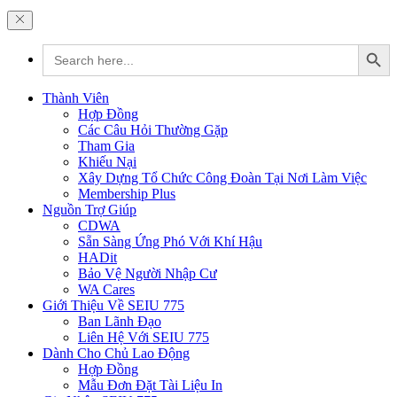
Search Button
Search
for:
Thành Viên
Hợp Đồng
Các Câu Hỏi Thường Gặp
Tham Gia
Khiếu Nại
Xây Dựng Tổ Chức Công Đoàn Tại Nơi Làm Việc
Membership Plus
Nguồn Trợ Giúp
CDWA
Sẵn Sàng Ứng Phó Với Khí Hậu
HADit
Bảo Vệ Người Nhập Cư
WA Cares
Giới Thiệu Về SEIU 775
Ban Lãnh Đạo
Liên Hệ Với SEIU 775
Dành Cho Chủ Lao Động
Hợp Đồng
Mẫu Đơn Đặt Tài Liệu In