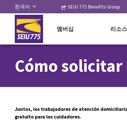
Skip
한국어
SEIU 775 Benefits Group
to
English
content
Русский
멤버십
리소
Español
简体中
Cómo solicitar
文
Tiếng
Việt
Juntos, los trabajadores de atención domiciliar
gratuito para los cuidadores.