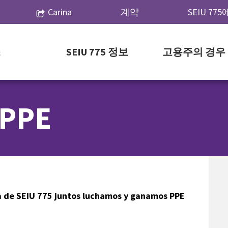
Carina
계약
SEIU 77
스
SEIU 775 정보
고용주의 경우
 PPE
ia de SEIU 775 juntos luchamos y ganamos PPE