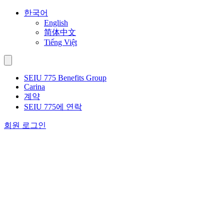
Skip
한국어
to
English
content
简体中文
Tiếng Việt
SEIU 775 Benefits Group
Carina
계약
SEIU 775에 연락
회원 로그인