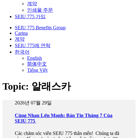
계약
인쇄물 주문
SEIU 775 가입
SEIU 775 Benefits Group
Carina
계약
SEIU 775에 연락
한국어
English
简体中文
Tiếng Việt
Topic: 알래스카
2026년 07월 29일
Cùng Nhau Lớn Mạnh: Bản Tin Tháng 7 Của
SEIU 775
Các chăm sóc viên SEIU 775 thân mến! Chúng ta đã