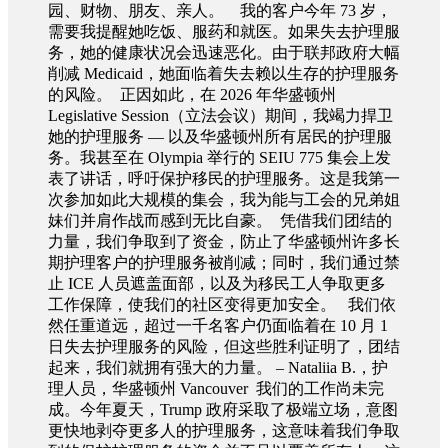
园、财物、朋友、亲人。 我的客户今年 73 岁，
需要我提醒她吃饭、服药和就医。如果失去护理服
务，她的健康状况会迅速恶化。由于联邦政府大幅
削减 Medicaid，她面临着失去赖以生存的护理服务
的风险。 正因如此，在 2026 年华盛顿州
Legislative Session（立法会议）期间，我竭力捍卫
她的护理服务 — 以及华盛顿州所有居民的护理服
务。我甚至在 Olympia 举行的 SEIU 775 集会上发
表了讲话，呼吁保护移民的护理服务。这是我第一
次参加如此大规模的集会，我为能与工会的兄弟姐
妹们并肩作战而感到无比自豪。 凭借我们团结的
力量，我们争取到了资金，防止了华盛顿州许多长
期护理客户的护理服务被削减；同时，我们通过禁
止 ICE 人员遮盖面部，以及为移民工人争取更多
工作保障，使我们的社区变得更加安全。 我们依
然任重道远，超过一千名客户仍面临着在 10 月 1
日失去护理服务的风险，但这些胜利证明了，团结
起来，我们就拥有强大的力量。 – Nataliia B.，护
理人员，华盛顿州 Vancouver 我们的工作尚未完
成。今年夏天，Trump 政府采取了极端立场，意图
更快地剥夺更多人的护理服务，这意味着我们争取