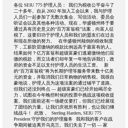
各位 SEIU 775 护理人员： 我们为税收公平奋斗了
二十多年。自从 2002 年加入工会以来，我与护理
人员们一起参加了无数次集会、写信活动、委员会
听证会以及其他各种活动。现在，华盛顿州终于要
通过具有历史意义的“百万富翁税”法案，向富人征
税了。这要归功于护理人员和我们的盟友们在过去
和现在所做的努力。 在华盛顿州颠倒的税收制度
下，工薪阶层缴纳的税款比例远高于最富有的人。
结果如何？亿万富翁和超级富豪们逃避缴纳他们应
缴的税款，而立法者们却年复一年地告诉我们，政
府的资金不足以支付护理人员的生活工资。 新
的“百万富翁税”将为长期护理等服务带来数十亿美
元的资金，并取消我们日常购物的销售税。我很自
豪地说，护理人员为这项法案的通过铺平了道路。
但我们还没到终点 — 超级富豪们已经开始竭尽全
力，试图在今年晚些时候的投票中挑战这项税收提
案。我们面前还有一场硬仗要打，但我们已经展现
了团结的力量。让我们庆祝所有胜利，也让我们继
续战斗！ 此致， Sterling Harders, SEIU 775
President 守护我们的护理服务 我和我的客户在战
争期间被迫离开乌克兰。我们失去了一切 — 家