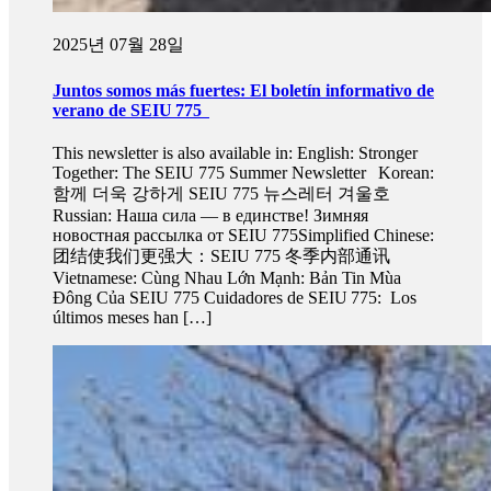
2025년 07월 28일
Juntos somos más fuertes: El boletín informativo de
verano de SEIU 775
This newsletter is also available in: English: Stronger
Together: The SEIU 775 Summer Newsletter Korean:
함께 더욱 강하게 SEIU 775 뉴스레터 겨울호
Russian: Наша сила — в единстве! Зимняя
новостная рассылка от SEIU 775Simplified Chinese:
团结使我们更强大：SEIU 775 冬季内部通讯
Vietnamese: Cùng Nhau Lớn Mạnh: Bản Tin Mùa
Đông Của SEIU 775 Cuidadores de SEIU 775: Los
últimos meses han […]