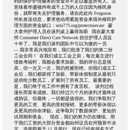
到的保护护理服务的资金并不足以覆盖所有人。这
意味着华盛顿州有成千上万的人仅仅因为移民身
份，就即将失去护理服务。请在此处向 Ferguson
州长发送信息，要求他动用紧急资金来填补移民护
理方面的资金缺口：seiu775.org/protectourcare 蒙
大拿州护理人员在谈判桌上赢得加薪 我在蒙大拿
州 Consumer Direct Care Network 担任护理人员近
十年了。我是我们谈判团队中引以为傲的一员
— 我非常高兴地宣布，我们批准了我们的第二份
工会合同！ 在我们成立工会之前，每次雇主进行
绩效考核时，我都会要求加薪。我的评分总是很
高，但一次又一次，我仍然被拒绝。但我们成立工
会后，我们都获得了加薪。带薪休假制度从最初只
提供给少数员工，扩展到了所有员工。最重要的
是，我们终于在工作中拥有了发言权。 谈判过程
漫长而富有成效。我们经过六个月的谈判才最终达
成协议。但最终，一切都是值得的。我们争取到了
更高的工资、更高的里程报销、更多的带薪休假以
及更高的待命津贴。还争取到了数据保护、更短的
试用期和奖金。 现在，我们的努力仍在继续。用
于我们工资的大部分资金都由州议员在州预算中决
定。选举即将于 11 月举行，现在已经有很多方式