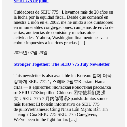
SEIU 775 de julio
Cuidadores de SEIU 775: Llevamos más de 20 años en
la lucha por la equidad fiscal. Desde que comencé en
nuestra Unión en el 2002, me he unido a los cuidadores
en innumerables congregaciones, campañas de envío de
cartas, audiencias de comisión y muchas otras
actividades. Y ahora, Washington finalmente les va a
cobrar impuestos a los ricos gracias […]
2026년 07월 29일
Stronger Together: The SEIU 775 July Newsletter
This newsletter is also available in: Korean: 함께 더욱
강하게 SEIU 775 뉴스레터 7월호Russian: Наша
сила — в единстве: июльская новостная рассылка
от SEIU 775Simplified Chinese: 团结使我们更强
大：SEIU 775 7 月内部通讯Spanish: Juntos somos
más fuertes: El boletín informativo de SEIU 775
de julioVietnamese: Cùng Nhau Lớn Mạnh: Bản Tin
Tháng 7 Của SEIU 775 SEIU 775 Caregivers,
We’ve been in the fight for tax […]