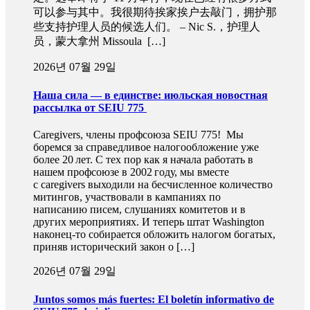
可以参与其中。我很期待挨家挨户去敲门，拥护那
些支持护理人员的候选人们。 – Nic S.，护理人
员，蒙大拿州 Missoula […]
2026년 07월 29일
Наша сила — в единстве: июльская новостная
рассылка от SEIU 775
Caregivers, члены профсоюза SEIU 775! Мы
боремся за справедливое налогообложение уже
более 20 лет. С тех пор как я начала работать в
нашем профсоюзе в 2002 году, мы вместе
с caregivers выходили на бесчисленное количество
митингов, участвовали в кампаниях по
написанию писем, слушаниях комитетов и в
других мероприятиях. И теперь штат Washington
наконец-то собирается обложить налогом богатых,
приняв исторический закон о […]
2026년 07월 29일
Juntos somos más fuertes: El boletín informativo de