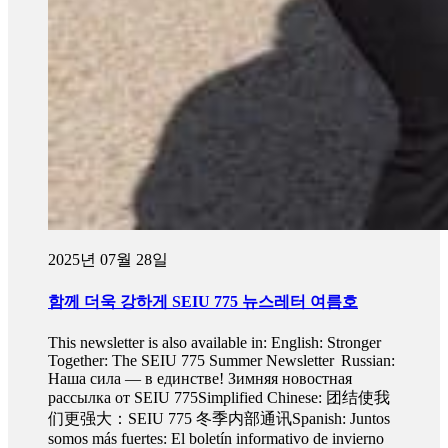
2025년 07월 28일
함께 더욱 강하게 SEIU 775 뉴스레터 여름호
This newsletter is also available in: English: Stronger
Together: The SEIU 775 Summer Newsletter Russian:
Наша сила — в единстве! Зимняя новостная
рассылка от SEIU 775Simplified Chinese: 团结使我
们更强大：SEIU 775 冬季内部通讯Spanish: Juntos
somos más fuertes: El boletín informativo de invierno