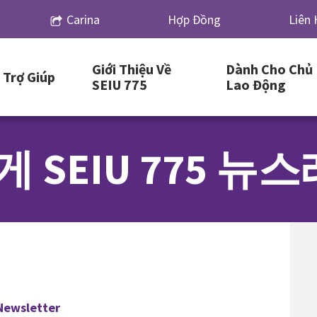
Carina
Hợp Đồng
Liên 
Giới Thiệu Về
Dành Cho Chủ
Trợ Giúp
SEIU 775
Lao Động
 SEIU 775 
Newsletter