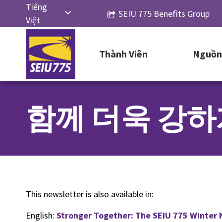
Skip
Tiếng
SEIU 775 Benefits Group
to
Việt
content
English
Thành Viên
Nguồn 
Русский
Español
简体中
함께 더욱 강하게
文
한국어
This newsletter is also available in:
English:
Stronger Together: The SEIU 775 Winter 