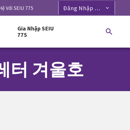
Đăng Nhập Dành Cho Thành Viên
Hệ Với SEIU 775
Gia Nhập SEIU
775
뉴스레터 겨울호