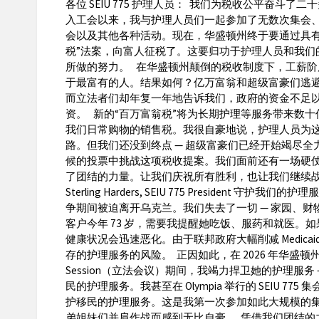
各位 SEIU 775 护理人员： 我们为税收公平奋斗了二十
入工会以来，我与护理人员们一起参加了无数次集会
会以及其他各种活动。现在，华盛顿州终于要通过具有
税”法案，向富人征税了。这要归功于护理人员和我们
所做的努力。 在华盛顿州颠倒的税收制度下，工薪阶
于最富有的人。结果如何？亿万富翁和超级富豪们逃
而立法者们却年复一年地告诉我们，政府的资金不足
资。 新的“百万富翁税”将为长期护理等服务带来数
我们日常购物的销售税。我很自豪地说，护理人员为
路。但我们还没到终点 — 超级富豪们已经开始竭尽全
候的投票中挑战这项税收提案。我们面前还有一场硬
了团结的力量。让我们庆祝所有胜利，也让我们继续
Sterling Harders, SEIU 775 President 守护
争期间被迫离开乌克兰。我们失去了一切 — 家园、财
客户今年 73 岁，需要我提醒她吃饭、服药和就医。
健康状况会迅速恶化。由于联邦政府大幅削减 Medica
存的护理服务的风险。 正因如此，在 2026 年华盛顿州 Leg
Session（立法会议）期间，我竭力捍卫她的护理服务
民的护理服务。我甚至在 Olympia 举行的 SEIU 77
护移民的护理服务。这是我第一次参加如此大规模的
弟姐妹们并肩作战而感到无比自豪。 凭借我们团结的