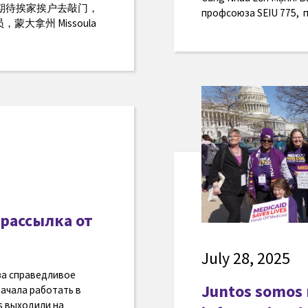
很期待挨家挨户去敲门，
профсоюза SEIU 775, 
蒙大拿州 Missoula
рассылка от
July 28, 2025
 за справедливое
Juntos somos m
начала работать в
rs выходили на