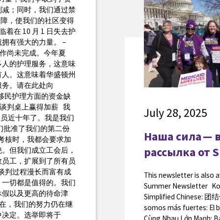
削减；同时，我们通过禁
作保障，使我们的社区变得
 10 月 1 日失去护
拥有强大的力量。 –
我们的工作尚未完成。今年夏
更多人的护理服务，这意味
有人。这意味着华盛顿州
服务。请在此处向
补移民护理方面的资金缺
理人员在谈判桌上赢得加薪 我
July 28, 2025
担任护理人员近十年了。我是我们
们批准了我们的第二份
Наша сила — 
考核时，我都会要求加
рассылка от S
绝。但我们成立工会后，
数员工，扩展到了所有员
谈判过程漫长而富有成
This newsletter is also 
，一切都是值得的。我们
Summer Newsletter
休假以及更高的待命津
Simplified Chines
在，我们的努力仍在继
somos más fuertes: El b
中决定。选举即将于
Cùng Nhau Lớn Mạnh: Bả