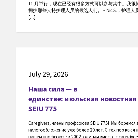
11 月举行，现在已经有很多方式可以参与其中。我
拥护那些支持护理人员的候选人们。 – Nic S.，护理人员，
[…]
July 29, 2026
Наша сила — в
единстве: июльская новостная 
SEIU 775
Caregivers, члены профсоюза SEIU 775! Мы боремся
налогообложение уже более 20 лет. С тех пор как я 
нашем профсоюзе в 2002 году, мы вместе с caregive