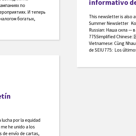
informativo d
кампаниях по
ероприятиях. И теперь
This newsletter is also 
налогом богатых,
Summer Newsletter
Russian: Наша сила — 
775Simplified Ch
Vietnamese: Cùng Nhau 
de SEIU 775: Los últim
etín
 lucha por la equidad
 me he unido a los
de envío de cartas,