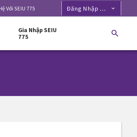
Đăng Nhập Dành Cho Thành Viên
Hệ Với SEIU 775
Gia Nhập SEIU
775