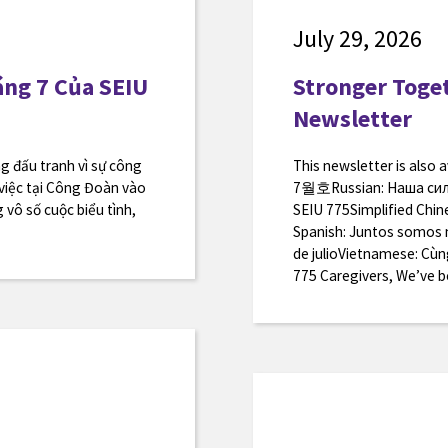
July 29, 2026
ng 7 Của SEIU
Stronger Toget
Newsletter
g đấu tranh vì sự công
This newsletter is al
 việc tại Công Đoàn vào
7월호Russian: Наша сил
 vô số cuộc biểu tình,
SEIU 775Simplifie
Spanish: Juntos somos m
de julioVietnamese: Cù
775 Caregivers, We’ve be