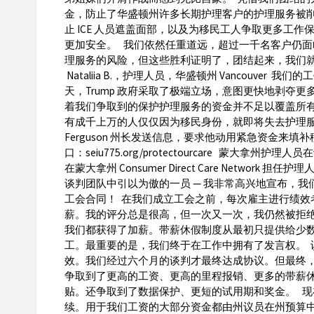
金，防止了华盛顿州许多长期护理客户的护理服务被
止 ICE 人员遮盖面部，以及为移民工人争取更多工
更加安全。 我们依然任重道远，超过一千名客户仍面临着在
理服务的风险，但这些胜利证明了，团结起来，我们就
Nataliia B.，护理人员，华盛顿州 Vancouver 
天，Trump 政府采取了极端立场，意图更快地剥夺
着我们争取到的保护护理服务的资金并不足以覆盖所
有成千上万的人仅仅因为移民身份，就即将失去护理
Ferguson 州长发送信息，要求他动用紧急资金来填
口：seiu775.org/protectourcare 蒙大拿州护
在蒙大拿州 Consumer Direct Care Network 
谈判团队中引以为傲的一员 — 我非常高兴地宣布，我
工会合同！ 在我们成立工会之前，每次雇主进行绩效
薪。我的评分总是很高，但一次又一次，我仍然被拒
我们都获得了加薪。带薪休假制度从最初只提供给少
工。最重要的是，我们终于在工作中拥有了发言权。 
效。我们经过六个月的谈判才最终达成协议。但最终
争取到了更高的工资、更高的里程报销、更多的带薪
贴。还争取到了数据保护、更短的试用期和奖金。 现
续。用于我们工资的大部分资金都由州议员在州预算