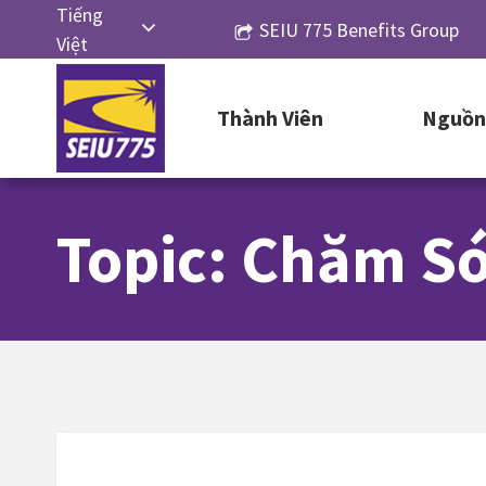
Skip
Tiếng
SEIU 775 Benefits Group
to
Việt
content
English
Thành Viên
Nguồn 
Русский
Español
简体中
Topic: Chăm Só
文
한국어