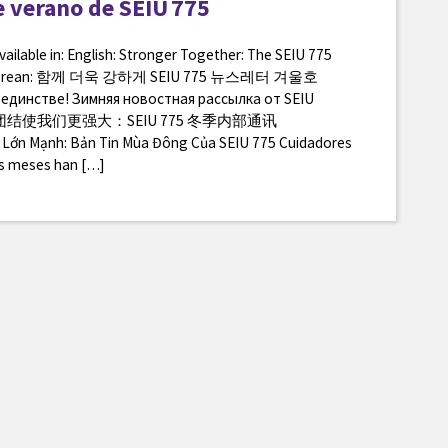
e verano de SEIU 775
available in: English: Stronger Together: The SEIU 775
 Korean: 함께 더욱 강하게 SEIU 775 뉴스레터 겨울호
в единстве! Зимняя новостная рассылка от SEIU
inese: 团结使我们更强大：SEIU 775 冬季内部通讯
Lớn Mạnh: Bản Tin Mùa Đông Của SEIU 775 Cuidadores
os meses han […]