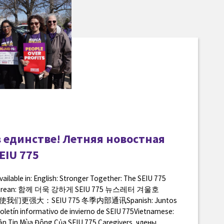
в единстве! Летняя новостная
EIU 775
available in: English: Stronger Together: The SEIU 775
 Korean: 함께 더욱 강하게 SEIU 775 뉴스레터 겨울호
e: 团结使我们更强大：SEIU 775 冬季内部通讯Spanish: Juntos
oletín informativo de invierno de SEIU 775Vietnamese:
n Tin Mùa Đông Của SEIU 775 Caregivers, члены