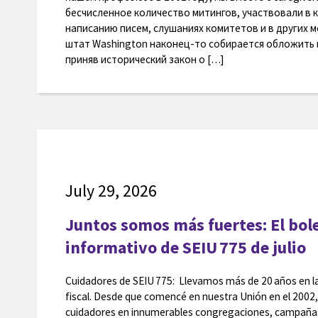
бесчисленное количество митингов, участвовали в 
написанию писем, слушаниях комитетов и в других м
штат Washington наконец-то собирается обложить 
приняв исторический закон о […]
July 29, 2026
Juntos somos más fuertes: El bol
informativo de SEIU 775 de julio
Cuidadores de SEIU 775: Llevamos más de 20 años en la
fiscal. Desde que comencé en nuestra Unión en el 2002,
cuidadores en innumerables congregaciones, campañas 