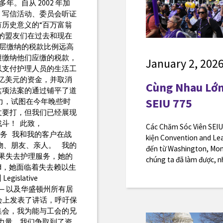
多年。自从 2002 年加
、写信活动、委员会听证
历史意义的“百万富翁
的盟友们在过去和现在
层缴纳的税款比例远高
避缴纳他们应缴的税款，
January 2, 202
以支付护理人员的生活工
十亿美元的资金，并取消
Cùng Nhau Lớn
这项法案的通过铺平了道
SEIU 775
力，试图在今年晚些时
仗要打，但我们已经展现
战斗！ 此致，
Các Chăm Sóc Viên SEIU 
我们的护理服务 我和我的客户在战
kiện Convention and Le
物、朋友、亲人。 我的
đến từ Washington, Mont
如果失去护理服务，她的
chúng ta đã làm được, n
id，她面临着失去赖以生
islative
 — 以及华盛顿州所有居
5 集会上发表了讲话，呼吁保
集会，我为能与工会的兄
力量，我们争取到了资