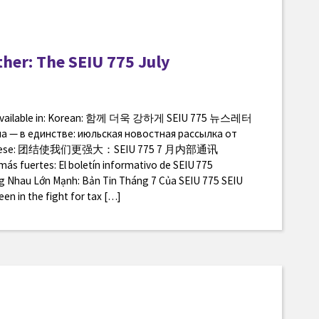
her: The SEIU 775 July
so available in: Korean: 함께 더욱 강하게 SEIU 775 뉴스레터
а — в единстве: июльская новостная рассылка от
d Chinese: 团结使我们更强大：SEIU 775 7 月内部通讯
ás fuertes: El boletín informativo de SEIU 775
ng Nhau Lớn Mạnh: Bản Tin Tháng 7 Của SEIU 775 SEIU
en in the fight for tax […]