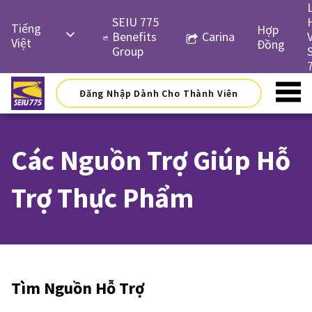
Skip
to
SEIU 775
Tiếng
Hợp
content
Benefits
Carina
Việt
Đồng
Group
English
Русский
Đăng Nhập Dành Cho Thành Viên
Español
简体中
Các Nguồn Trợ Giúp Hỗ
文
한국어
Trợ Thực Phẩm
Tìm Nguồn Hỗ Trợ