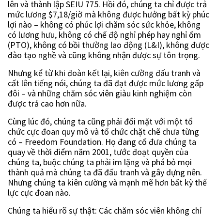
lên và thành lập SEIU 775. Hồi đó, chúng ta chỉ được trả
mức lương $7,18/giờ mà không được hưởng bất kỳ phúc
lợi nào – không có phúc lợi chăm sóc sức khỏe, không
có lương hưu, không có chế độ nghỉ phép hay nghỉ ốm
(PTO), không có bồi thường lao động (L&I), không được
đào tạo nghề và cũng không nhận được sự tôn trọng.
Nhưng kể từ khi đoàn kết lại, kiên cường đấu tranh và
cất lên tiếng nói, chúng ta đã đạt được mức lương gấp
đôi – và những chăm sóc viên giàu kinh nghiệm còn
được trả cao hơn nữa.
Cùng lúc đó, chúng ta cũng phải đối mặt với một tổ
chức cực đoan quy mô và tổ chức chặt chẽ chưa từng
có – Freedom Foundation. Họ đang cố đưa chúng ta
quay về thời điểm năm 2001, tước đoạt quyền của
chúng ta, buộc chúng ta phải im lặng và phá bỏ mọi
thành quả mà chúng ta đã đấu tranh và gây dựng nên.
Nhưng chúng ta kiên cường và mạnh mẽ hơn bất kỳ thế
lực cực đoan nào.
Chúng ta hiểu rõ sự thật: Các chăm sóc viên không chỉ