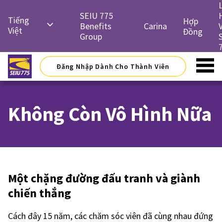
Skip
to
SEIU 775
Tiếng
Hợp
content
Benefits
Carina
Việt
Đồng
Group
English
Русский
Đăng Nhập Dành Cho Thành Viên
Español
简体中
Không Còn Vô Hình Nữa
文
한국어
Một chặng đường đấu tranh và giành
chiến thắng
Cách đây 15 năm, các chăm sóc viên đã cùng nhau đứng