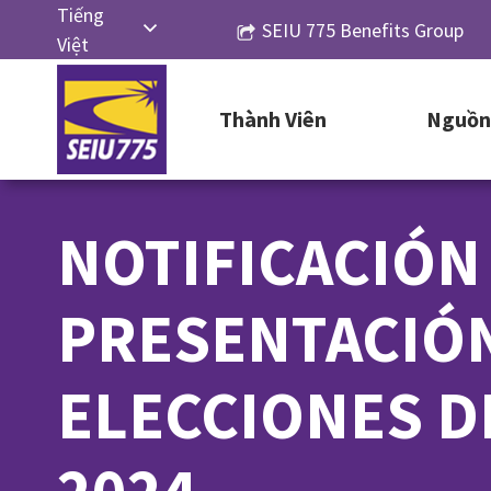
Skip
Tiếng
SEIU 775 Benefits Group
to
Việt
content
English
Thành Viên
Nguồn 
Русский
Español
简体中
NOTIFICACIÓN
文
한국어
PRESENTACIÓN
ELECCIONES D