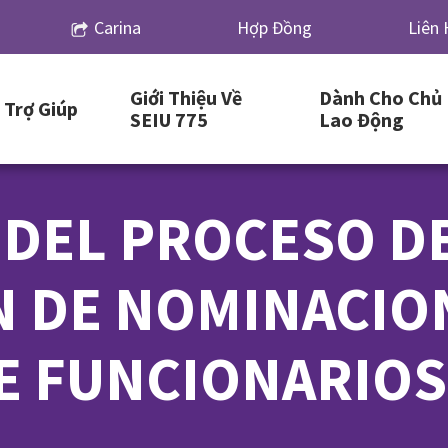
Carina
Hợp Đồng
Liên 
Giới Thiệu Về
Dành Cho Chủ
Trợ Giúp
SEIU 775
Lao Động
 DEL PROCESO D
 DE NOMINACIO
E FUNCIONARIOS