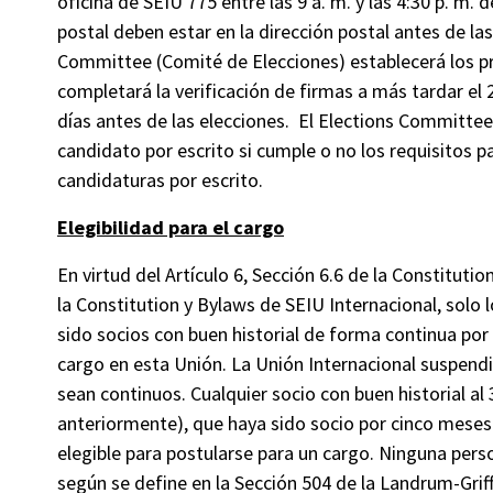
oficina de SEIU 775 entre las 9 a. m. y las 4:30 p. m. 
postal deben estar en la dirección postal antes de las 
Committee (Comité de Elecciones) establecerá los pro
completará la verificación de firmas a más tardar el 22
días antes de las elecciones. El Elections Committe
candidato por escrito si cumple o no los requisitos 
candidaturas por escrito.
Elegibilidad para el cargo
En virtud del Artículo 6, Sección 6.6 de la Constitutio
la Constitution y Bylaws de SEIU Internacional, solo 
sido socios con buen historial de forma continua por
cargo en esta Unión. La Unión Internacional suspendi
sean continuos. Cualquier socio con buen historial al
anteriormente), que haya sido socio por cinco meses
elegible para postularse para un cargo. Ninguna per
según se define en la Sección 504 de la Landrum-Griffi