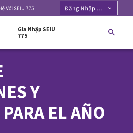
Đăng Nhập Dành Cho Thành Viên
Hệ Với SEIU 775
Gia Nhập SEIU
775
E
NES Y
 PARA EL AÑO