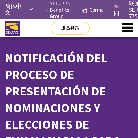
Skip
SEIU 775
联
简体中
合
to
Benefits
Carina
SEI
文
同
content
Group
775
English
成员登录
Русский
Español
NOTIFICACIÓN DEL
한국어
Tiếng
PROCESO DE
Việt
PRESENTACIÓN DE
NOMINACIONES Y
ELECCIONES DE