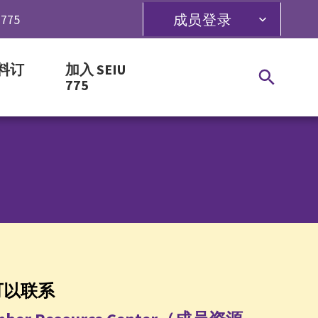
成员登录
775
料订
加入 SEIU
775
可以联系