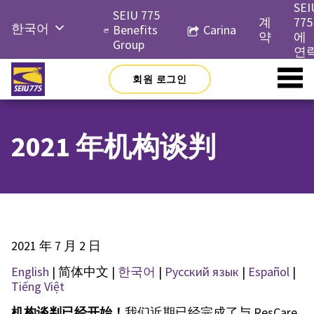
Skip
SEI
SEIU 775
to
계
775
한국어
Benefits
Carina
content
약
에
Group
English
연
Русский
회원 로그인
Español
简体中
2021 年机构谈判
文
Tiếng
Việt
2021 年 7 月 2 日
English
| 简体中文 |
한국어
|
Русский язык
|
Español
|
Tiếng Việt
机构谈判已经开始！
我们近期已经完成了与 ResCare