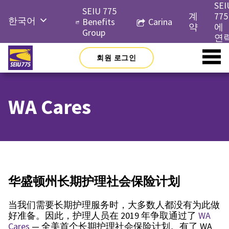
Skip
SEI
SEIU 775
to
계
775
한국어
Benefits
Carina
content
약
에
Group
English
연
Русский
회원 로그인
Español
简体中
WA Cares
文
Tiếng
Việt
华盛顿州长期护理社会保险计划
当我们需要长期护理服务时，大多数人都没有为此做
好准备。因此，护理人员在 2019 年争取通过了
WA
Cares
— 全美首个长期护理社会保险计划。有了 WA