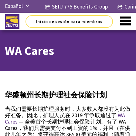
Ir
Español
SEIU 775 Benefits Group
Cari
al
contenido
English
Inicio de sesión para miembros
Русский
简体中
文
WA Cares
한국어
Tiếng
Việt
华盛顿州长期护理社会保险计划
当我们需要长期护理服务时，大多数人都没有为此做
好准备。因此，护理人员在 2019 年争取通过了
WA
Cares
— 全美首个长期护理社会保险计划。有了 WA
Cares，我们只需要支付不到工资的 1%，并且（在供
款几年之后）将获得高达 36500 美元的福利（随着通