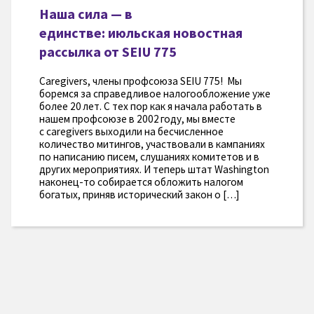
Наша сила — в
единстве: июльская новостная
рассылка от SEIU 775
Caregivers, члены профсоюза SEIU 775! Мы
боремся за справедливое налогообложение уже
более 20 лет. С тех пор как я начала работать в
нашем профсоюзе в 2002 году, мы вместе
с caregivers выходили на бесчисленное
количество митингов, участвовали в кампаниях
по написанию писем, слушаниях комитетов и в
других мероприятиях. И теперь штат Washington
наконец-то собирается обложить налогом
богатых, приняв исторический закон о […]