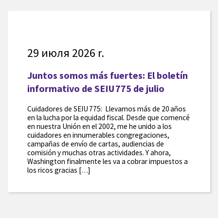
29 июля 2026 r.
Juntos somos más fuertes: El boletín
informativo de SEIU 775 de julio
Cuidadores de SEIU 775: Llevamos más de 20 años
en la lucha por la equidad fiscal. Desde que comencé
en nuestra Unión en el 2002, me he unido a los
cuidadores en innumerables congregaciones,
campañas de envío de cartas, audiencias de
comisión y muchas otras actividades. Y ahora,
Washington finalmente les va a cobrar impuestos a
los ricos gracias […]