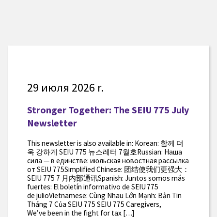
29 июля 2026 r.
Stronger Together: The SEIU 775 July
Newsletter
This newsletter is also available in: Korean: 함께 더
욱 강하게 SEIU 775 뉴스레터 7월호Russian: Наша
сила — в единстве: июльская новостная рассылка
от SEIU 775Simplified Chinese: 团结使我们更强大：
SEIU 775 7 月内部通讯Spanish: Juntos somos más
fuertes: El boletín informativo de SEIU 775
de julioVietnamese: Cùng Nhau Lớn Mạnh: Bản Tin
Tháng 7 Của SEIU 775 SEIU 775 Caregivers,
We’ve been in the fight for tax […]