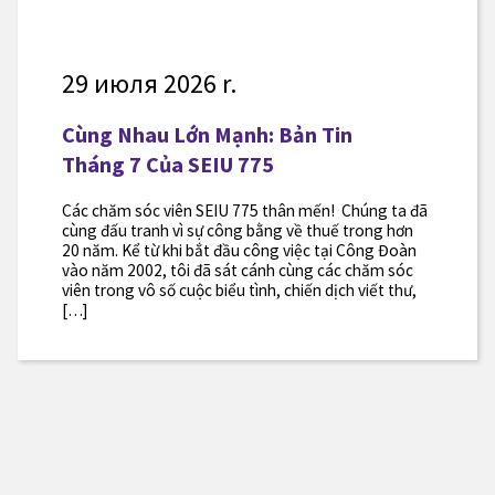
29 июля 2026 r.
Cùng Nhau Lớn Mạnh: Bản Tin
Tháng 7 Của SEIU 775
Các chăm sóc viên SEIU 775 thân mến! Chúng ta đã
cùng đấu tranh vì sự công bằng về thuế trong hơn
20 năm. Kể từ khi bắt đầu công việc tại Công Đoàn
vào năm 2002, tôi đã sát cánh cùng các chăm sóc
viên trong vô số cuộc biểu tình, chiến dịch viết thư,
[…]