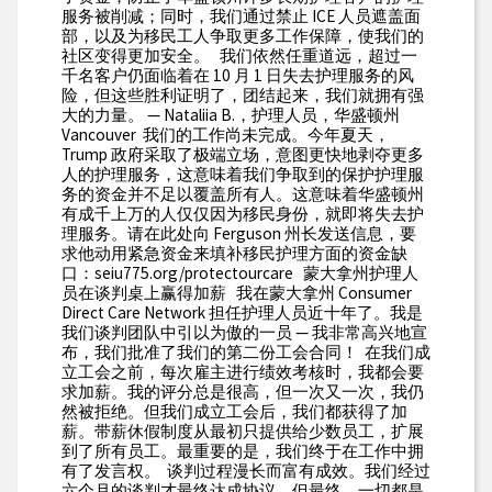
服务被削减；同时，我们通过禁止 ICE 人员遮盖面
部，以及为移民工人争取更多工作保障，使我们的
社区变得更加安全。 我们依然任重道远，超过一
千名客户仍面临着在 10 月 1 日失去护理服务的风
险，但这些胜利证明了，团结起来，我们就拥有强
大的力量。 — Nataliia B.，护理人员，华盛顿州
Vancouver 我们的工作尚未完成。今年夏天，
Trump 政府采取了极端立场，意图更快地剥夺更多
人的护理服务，这意味着我们争取到的保护护理服
务的资金并不足以覆盖所有人。这意味着华盛顿州
有成千上万的人仅仅因为移民身份，就即将失去护
理服务。请在此处向 Ferguson 州长发送信息，要
求他动用紧急资金来填补移民护理方面的资金缺
口：seiu775.org/protectourcare 蒙大拿州护理人
员在谈判桌上赢得加薪 我在蒙大拿州 Consumer
Direct Care Network 担任护理人员近十年了。我是
我们谈判团队中引以为傲的一员 — 我非常高兴地宣
布，我们批准了我们的第二份工会合同！ 在我们成
立工会之前，每次雇主进行绩效考核时，我都会要
求加薪。我的评分总是很高，但一次又一次，我仍
然被拒绝。但我们成立工会后，我们都获得了加
薪。带薪休假制度从最初只提供给少数员工，扩展
到了所有员工。最重要的是，我们终于在工作中拥
有了发言权。 谈判过程漫长而富有成效。我们经过
六个月的谈判才最终达成协议。但最终，一切都是