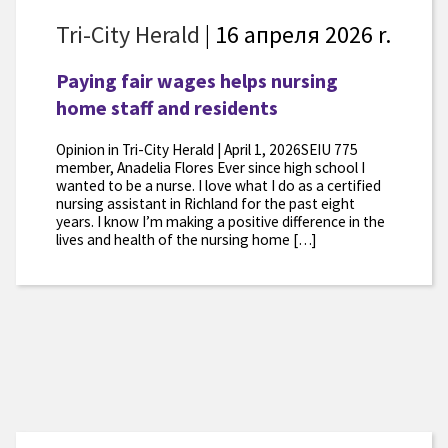
Tri-City Herald
| 16 апреля 2026 r.
Paying fair wages helps nursing
home staff and residents
Opinion in Tri-City Herald | April 1, 2026SEIU 775
member, Anadelia Flores Ever since high school I
wanted to be a nurse. I love what I do as a certified
nursing assistant in Richland for the past eight
years. I know I’m making a positive difference in the
lives and health of the nursing home […]