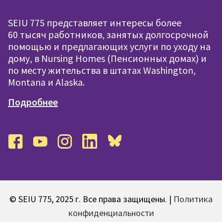
SEIU 775 представляет интересы более
60 тысяч работников, занятых долгосрочной
помощью и предлагающих услуги по уходу на
дому, в Nursing Homes (Пенсионных домах) и
по месту жительства в штатах Washington,
Montana и Alaska.
Подробнее
facebook
youtube
instagram
linkedin
bluesky
© SEIU 775, 2025 г. Все права защищены. |
Политика
конфиденциальности