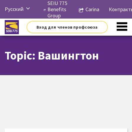
Перейти
SEIU 775
Русский
к
Benefits
Carina
Контракт
контенту
Group
English
Вход для членов профсоюза
Español
简体中
文
Topic: Вашингтон
한국어
Tiếng
Việt