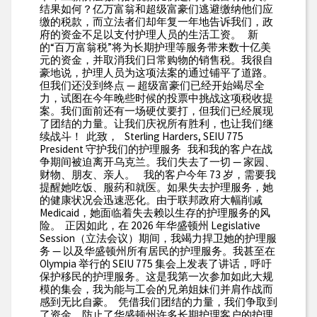
结果如何？亿万富翁和超级富豪们逃避缴纳他们应
缴的税款，而立法者们却年复一年地告诉我们，政
府的资金不足以支付护理人员的生活工资。 新
的“百万富翁税”将为长期护理等服务带来数十亿美
元的资金，并取消我们日常购物的销售税。我很自
豪地说，护理人员为这项法案的通过铺平了道路。
但我们还没到终点 — 超级富豪们已经开始竭尽全
力，试图在今年晚些时候的投票中挑战这项税收提
案。我们面前还有一场硬仗要打，但我们已经展现
了团结的力量。让我们庆祝所有胜利，也让我们继
续战斗！ 此致， Sterling Harders, SEIU 775
President 守护我们的护理服务 我和我的客户在战
争期间被迫离开乌克兰。我们失去了一切 — 家园、
财物、朋友、亲人。 我的客户今年 73 岁，需要我
提醒她吃饭、服药和就医。如果失去护理服务，她
的健康状况会迅速恶化。由于联邦政府大幅削减
Medicaid，她面临着失去赖以生存的护理服务的风
险。 正因如此，在 2026 年华盛顿州 Legislative
Session（立法会议）期间，我竭力捍卫她的护理服
务 — 以及华盛顿州所有居民的护理服务。我甚至在
Olympia 举行的 SEIU 775 集会上发表了讲话，呼吁
保护移民的护理服务。这是我第一次参加如此大规
模的集会，我为能与工会的兄弟姐妹们并肩作战而
感到无比自豪。 凭借我们团结的力量，我们争取到
了资金，防止了华盛顿州许多长期护理客户的护理