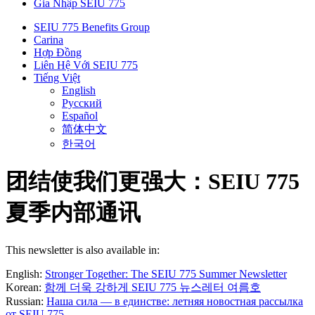
Gia Nhập SEIU 775
SEIU 775 Benefits Group
Carina
Hợp Đồng
Liên Hệ Với SEIU 775
Tiếng Việt
English
Русский
Español
简体中文
한국어
团结使我们更强大：SEIU 775
夏季内部通讯
This newsletter is also available in:
English:
Stronger Together: The SEIU 775 Summer Newsletter
Korean:
함께 더욱 강하게 SEIU 775 뉴스레터 여름호
Russian:
Наша сила — в единстве: летняя новостная рассылка
от SEIU 775