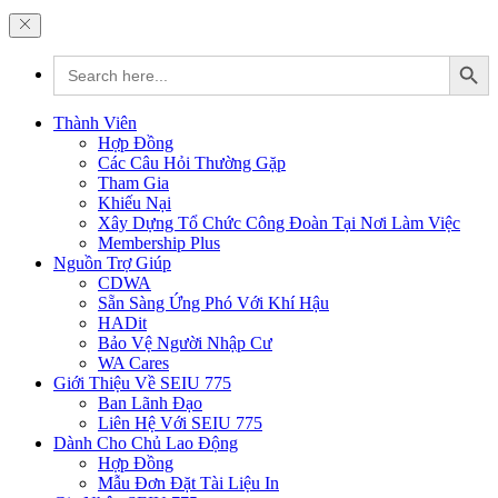
Search Button
Search
for:
Thành Viên
Hợp Đồng
Các Câu Hỏi Thường Gặp
Tham Gia
Khiếu Nại
Xây Dựng Tổ Chức Công Đoàn Tại Nơi Làm Việc
Membership Plus
Nguồn Trợ Giúp
CDWA
Sẵn Sàng Ứng Phó Với Khí Hậu
HADit
Bảo Vệ Người Nhập Cư
WA Cares
Giới Thiệu Về SEIU 775
Ban Lãnh Đạo
Liên Hệ Với SEIU 775
Dành Cho Chủ Lao Động
Hợp Đồng
Mẫu Đơn Đặt Tài Liệu In