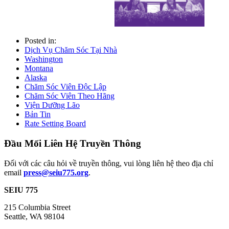
Posted in:
Dịch Vụ Chăm Sóc Tại Nhà
Washington
Montana
Alaska
Chăm Sóc Viên Độc Lập
Chăm Sóc Viên Theo Hãng
Viện Dưỡng Lão
Bản Tin
Rate Setting Board
Đầu Mối Liên Hệ Truyền Thông
Đối với các câu hỏi về truyền thông, vui lòng liên hệ theo địa chỉ
email
press@seiu775.org
.
SEIU 775
215 Columbia Street
Seattle, WA 98104