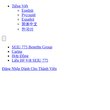
Skip
Tiếng Việt
to
English
content
Русский
Español
简体中文
한국어
SEIU 775 Benefits Group
Carina
Hợp Đồng
Liên Hệ Với SEIU 775
Đăng Nhập Dành Cho Thành Viên