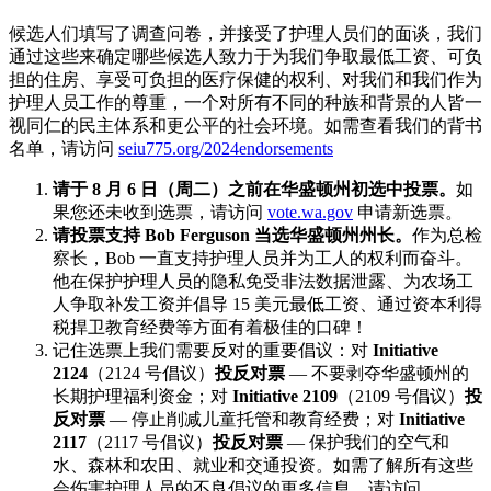
候选人们填写了调查问卷，并接受了护理人员们的面谈，我们
通过这些来确定哪些候选人致力于为我们争取最低工资、可负
担的住房、享受可负担的医疗保健的权利、对我们和我们作为
护理人员工作的尊重，一个对所有不同的种族和背景的人皆一
视同仁的民主体系和更公平的社会环境。如需查看我们的背书
名单，请访问
seiu775.org/2024endorsements
请于 8 月 6 日（周二）之前在华盛顿州初选中投票。
如
果您还未收到选票，请访问
vote.wa.gov
申请新选票。
请投票支持 Bob Ferguson 当选华盛顿州州长。
作为总检
察长，Bob 一直支持护理人员并为工人的权利而奋斗。
他在保护护理人员的隐私免受非法数据泄露、为农场工
人争取补发工资并倡导 15 美元最低工资、通过资本利得
税捍卫教育经费等方面有着极佳的口碑！
记住选票上我们需要反对的重要倡议：对
Initiative
2124
（2124 号倡议）
投反对票
— 不要剥夺华盛顿州的
长期护理福利资金；对
Initiative 2109
（2109 号倡议）
投
反对票
— 停止削减儿童托管和教育经费；对
Initiative
2117
（2117 号倡议）
投反对票
— 保护我们的空气和
水、森林和农田、就业和交通投资。如需了解所有这些
会伤害护理人员的不良倡议的更多信息，请访问