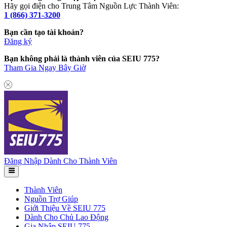
Hãy gọi điện cho Trung Tâm Nguồn Lực Thành Viên:
1 (866) 371-3200
Bạn cần tạo tài khoản?
Đăng ký
Bạn không phải là thành viên của SEIU 775?
Tham Gia Ngay Bây Giờ
Đăng Nhập Dành Cho Thành Viên
Thành Viên
Nguồn Trợ Giúp
Giới Thiệu Về SEIU 775
Dành Cho Chủ Lao Động
Gia Nhập SEIU 775