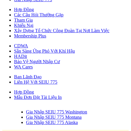
Hợp Đồng
Các Câu Hỏi Thường Gặp
Tham Gia
Khiếu Nại
Xây Dựng Tổ Chức Công Đoàn Tại Nơi Làm Việc
Membership Plus
CDWA
Sẵn Sàng Ứng Phó Với Khí Hậu
HADit
Bảo Vệ Người Nhập Cư
WA Cares
Ban Lãnh Đạo
Liên Hệ Với SEIU 775
Hợp Đồng
Mẫu Đơn Đặt Tài Liệu In
Gia Nhập SEIU 775 Washington
Gia Nhập SEIU 775 Montana
Gia Nhập SEIU 775 Alaska