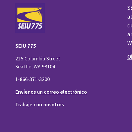
S
a
d
a
W
SEIU 775
O
215 Columbia Street
Seattle, WA 98104
1-866-371-3200
Envíenos un correo electrónico
Trabaje con nosotros