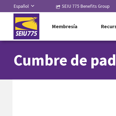
Ir
Español
SEIU 775 Benefits Group
al
Русский
contenido
简体中
Membresía
Recur
文
Cumbre de pad