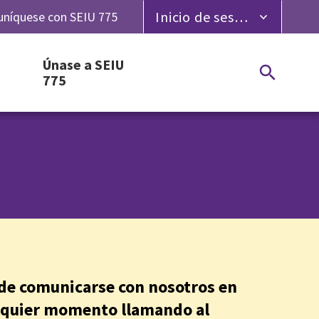
Inicio de sesión para miembros
níquese con SEIU 775
Únase a SEIU
775
de comunicarse con nosotros en
lquier momento llamando al