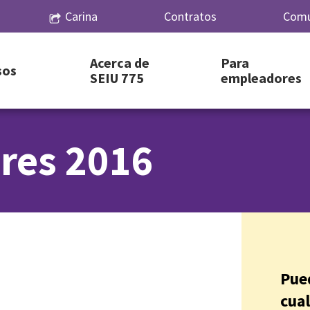
Carina
Contratos
Comu
Acerca de
Para
sos
SEIU 775
empleadores
res 2016
Pue
cua