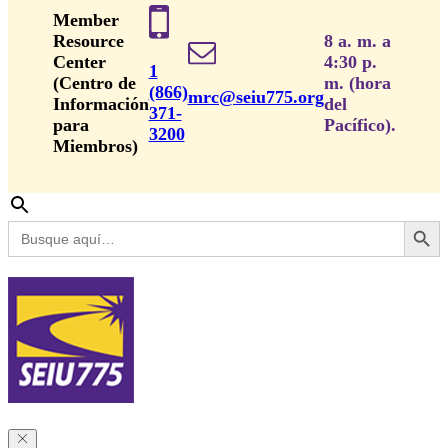
Member
Resource
8 a. m. a
Center
4:30 p.
1
(Centro de
m. (hora
(866)
mrc@seiu775.org
Información
del
371-
para
Pacífico).
3200
Miembros)
Botón de búsq
Buscar: