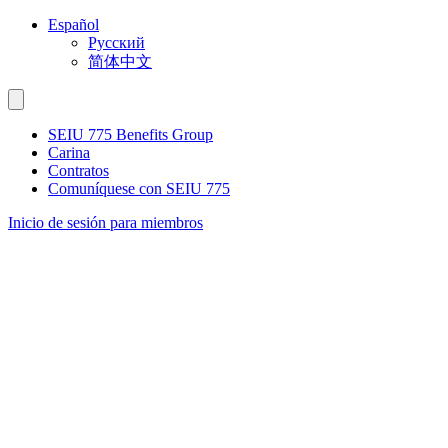
Ir
Español
al
Русский
contenido
简体中文
SEIU 775 Benefits Group
Carina
Contratos
Comuníquese con SEIU 775
Inicio de sesión para miembros