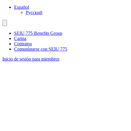
Ir
Español
al
Русский
contenido
SEIU 775 Benefits Group
Carina
Contratos
Comuníquese con SEIU 775
Inicio de sesión para miembros