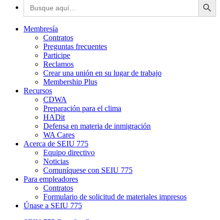
Buscar:
Membresía
Contratos
Preguntas frecuentes
Participe
Reclamos
Crear una unión en su lugar de trabajo
Membership Plus
Recursos
CDWA
Preparación para el clima
HADit
Defensa en materia de inmigración
WA Cares
Acerca de SEIU 775
Equipo directivo
Noticias
Comuníquese con SEIU 775
Para empleadores
Contratos
Formulario de solicitud de materiales impresos
Únase a SEIU 775