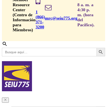
Resource
8 a. m. a
Center
4:30 p.
1
(Centro de
m. (hora
(866)
mrc@seiu775.org
Información
del
371-
para
Pacífico).
3200
Miembros)
Botón de búsq
Buscar:
Botón de búsq