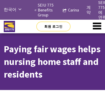
Skip
SEI
SEIU 775
to
계
775
한국어
Benefits
Carina
content
약
에
Group
English
연
Русский
회원 로그인
Español
简体中
Paying fair wages helps
文
Tiếng
nursing home staff and
Việt
residents