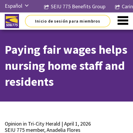
Ir
Español
SEIU 775 Benefits Group
Cari
al
contenido
English
Inicio de sesión para miembros
Русский
简体中
文
Paying fair wages helps
한국어
nursing home staff and
Tiếng
Việt
residents
Opinion in Tri-City Herald | April 1, 2026
SEIU 775 member, Anadelia Flores