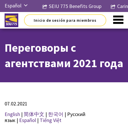
Ir
Español
SEIU 775 Benefits Group
Cari
al
contenido
English
Inicio de sesión para miembros
Русский
简体中
文
Переговоры с
한국어
агентствами 2021 года
Tiếng
Việt
07.02.2021
English
|
简体中文
|
한국어
| Русский
язык |
Español
|
Tiếng Việt