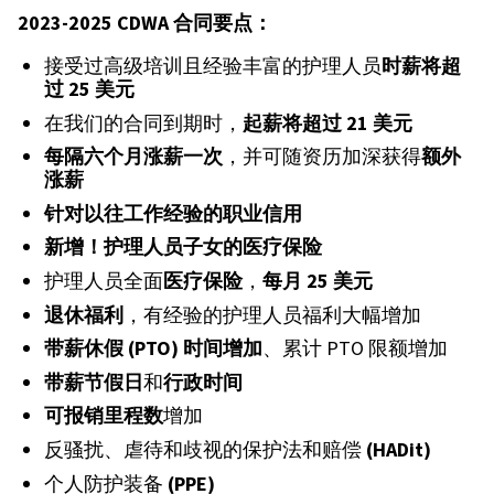
2023-2025 CDWA
合同要点：
接受过高级培训且经验丰富的护理人员
时薪将超
过
25
美元
在我们的合同到期时，
起薪将超
过
21
美元
每隔六个月
涨薪一次
，并可随资历加深获得
额外
涨薪
针对以往工作经验的职业信用
新增！
护理人员子女的医疗保险
护理人员全面
医
疗保险
，
每月
25
美元
退休福利
，有经验的护理人员福利大幅增加
带薪休假
(PTO)
时间增加
、累计 PTO 限额增加
带薪节假日
和
行政
时间
可
报销里程数
增加
反骚扰、虐待和歧视的保护法和赔偿
(HADit)
个人防护装备
(PPE)