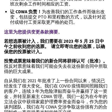
班次剩余工作时间相应的工资。
让
CDWA
负责！
为改善我们的工作条件而做出改
变，包括提交 PTO 和里程数的方式，以及针对迟
付或错付工资采取更严格的处罚。
这里为您提供变更条款摘要
。
若想选票被计入，我们需要在
2023
年
5
月
25
日中
午之前收到您的选票。
请立即寄出您的选票，以确
保您的投票被计入。
投赞成票意味着我们的新合同将获得认可（批准）。
投反对票意味着我们可能会失去在这份新合同中所取
得的巨大成果。
自从我们在 2021 年批准了上一份合同以来，情况已
经发生了很大变化。我们在 COVID 疫情期间照顾我们
的客户，连续 3 年为危险津贴而奋斗并赢得了这一资
金，并转至新雇主 CDWA 管理。我们一起为在今年的
立法会议中获得家庭护理费率资金而奋斗，作为您的
谈判团队，我们在与 CDWA 交涉争取这份强有力的合