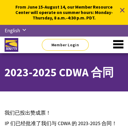
Skip
×
From June 15-August 14, our Member Resource
to
Center will operate on summer hours: Monday-
content
Thursday, 8 a.m.-4:30 p.m. PDT.
English
Русский
Member Login
Español
简体中
文
2023-2025 CDWA 合同
한국어
Tiếng
Việt
我们已投出赞成票！
IP 们已经批准了我们与 CDWA 的 2023-2025 合同！