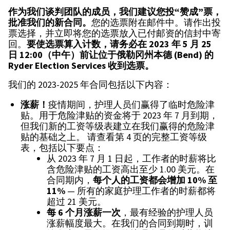
作为我们谈判团队的成员，我们建议您投“赞成”票，
批准我们的新合同。
您的选票附在邮件中。请作出投
票选择，并立即将您的选票放入已付邮资的信封中寄
回。
要使选票算入计数，请务必在
2023
年
5
月
25
日
12:00
（中午）前让位于俄勒冈州本德
(Bend)
的
Ryder Election Services
收到选票。
我们的 2023-2025 年合同包括以下内容：
涨薪！
疫情期间，护理人员们赢得了临时危险津
贴。用于危险津贴的资金将于 2023 年 7 月到期，
但我们新的工资等级表建立在我们赢得的危险津
贴的基础之上。 请查看第 4 页的完整工资等级
表，包括以下要点：
从 2023 年 7 月 1 日起，工作者的时薪将比
含危险津贴的工资高出至少 1.00 美元。在
合同期内，
每个人的工资都会增加
10%
至
11%
— 所有的家庭护理工作者的时薪都将
超过 21 美元。
每
6
个月涨薪一次
，最有经验的护理人员
涨薪幅度最大。在我们的合同到期时，训