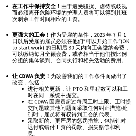
在工作中保持安全！
由于遭受骚扰、虐待或歧视
而必须离开危险环境的护理人员将可以得到其班
次剩余工作时间相应的工资。
更强大的工会！
作为受雇的条件，2023 年 7 月 1
日以后受雇的雇员必须在他们“可以开始工作”(OK
to start work) 的日期后 30 天内向工会缴纳会费，
可以缴纳每月全额会费，或者相当于他们按比例
分担的集体谈判、合同执行和相关活动的费用。
让
CDWA
负责！
为改善我们的工作条件而做出了
改变，包括：
进行相关更新，让 PTO 和里程数可以和工
时在同一系统中提交。
在 CDWA 因雇员超过每周工时上限、工时提
交问题或其他问题而采取任何纠正措施/处
罚时，雇员将有权得到工会的代表。
采取新的、更严厉的惩罚措施，包括针对
迟付或错付工资的罚款、损失赔偿和利
息。