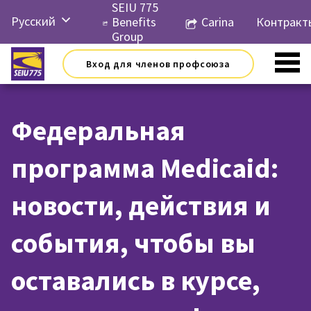
Перейти
SEIU 775
Русский
к
Benefits
Carina
Контракт
контенту
Group
English
Вход для членов профсоюза
Español
简体中
文
Федеральная
한국어
программа Medicaid:
Tiếng
Việt
новости, действия и
события, чтобы вы
оставались в курсе,