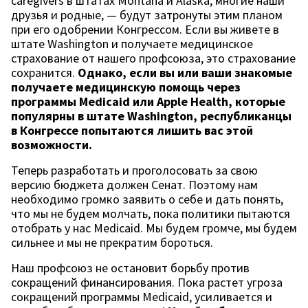
caregivers в штатах Montana и Alaska, многие наши
друзья и родные, — будут затронуты этим планом
при его одобрении Конгрессом. Если вы живете в
штате Washington и получаете медицинское
страхование от нашего профсоюза, это страхование
сохранится.
Однако, если вы или ваши знакомые
получаете медицинскую помощь через
программы Medicaid или Apple Health, которые
популярны в штате Washington, республиканцы
в Конгрессе попытаются лишить вас этой
возможности.
Теперь разработать и проголосовать за свою
версию бюджета должен Сенат. Поэтому нам
необходимо громко заявить о себе и дать понять,
что мы не будем молчать, пока политики пытаются
отобрать у нас Medicaid. Мы будем громче, мы будем
сильнее и мы не прекратим бороться.
Наш профсоюз не остановит борьбу против
сокращений финансирования. Пока растет угроза
сокращений программы Medicaid, усиливается и