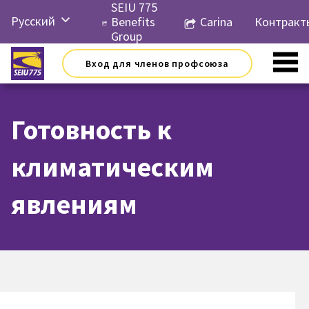
Перейти
SEIU 775
Русский
к
Benefits
Carina
Контракт
контенту
Group
English
Вход для членов профсоюза
Español
简体中
文
Готовность к
한국어
климатическим
Tiếng
Việt
явлениям