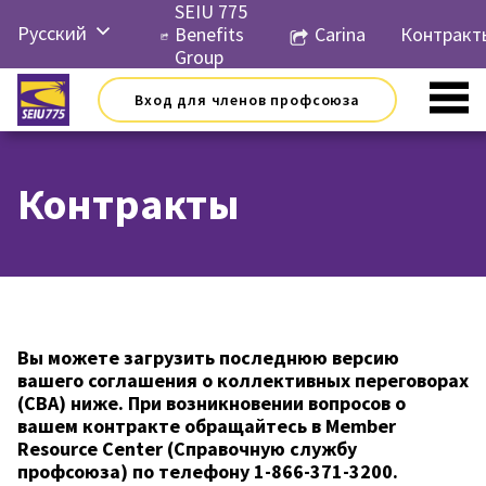
Перейти
SEIU 775
Русский
к
Benefits
Carina
Контракт
контенту
Group
English
Вход для членов профсоюза
Español
简体中
文
Контракты
한국어
Tiếng
Việt
Вы можете загрузить последнюю версию
вашего соглашения о коллективных переговорах
(CBA) ниже. При возникновении вопросов о
вашем контракте обращайтесь в Member
Resource Center (Справочную службу
профсоюза) по телефону 1-866-371-3200.