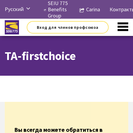
Перейти
SEIU 775
Русский
к
Benefits
Carina
Контракт
контенту
Group
Español
Вход для членов профсоюза
简体中
文
TA-firstchoice
Вы всегда можете обратиться в