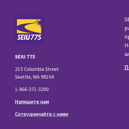
S
р
п
H
ш
SEIU 775
П
215 Columbia Street
Seattle, WA 98104
1-866-371-3200
Напишите нам
Сотрудничайте с нами