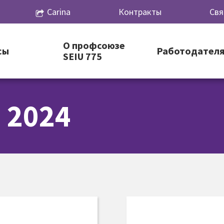
Carina
Контракты
Свя
О профсоюзе
сы
Работодател
SEIU 775
 2024