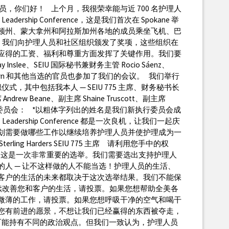
护理人员，你们好！ 上个月，我很荣幸能与近 700 名护理人
adership Conference，这是我们首次在 Spokane 举
顿州、蒙大拿州和阿拉斯加州各地的成员乘坐飞机、巴
 我们向护理人员和社区组织颁发了奖项，这些组织在
应得的工资、福利和尊重方面发挥了关键作用。我们要
Inslee、SEIU 国际秘书兼财务主管 Rocio Sáenz、
sa Brown 和其他当选的官员也参加了我们的会议。 我们举行
职仪式，其中包括我本人 — SEIU 775 主席、财务秘书长
 Andrew Beane、副主席 Shaine Truscott、副主席
以及执行委员会： *以粗体字列出的姓名是我们新执行委员会成
adership Conference 都是一次良机，让我们一起庆
划需要做哪些工作以继续培养护理人员并使护理成为一
ling Harders SEIU 775 主席 请利用您手中的权
 这是一次非常重要的选举。我们需要选出支持护理人
的人 — 让不这样做的人不能当选！护理人员的生活、
客户的生活的未来都取决于这次选举结果。我们不能保
续改善您和客户的生活，请投票。如果您想帮助全美各
微薄的工作，请投票。如果您想呼吸干净的空气和喝干
您有前进的愿景，不想让我们已经赢得的东西被夺走，
可能持有不同的政治观点。但我们一致认为，护理人员