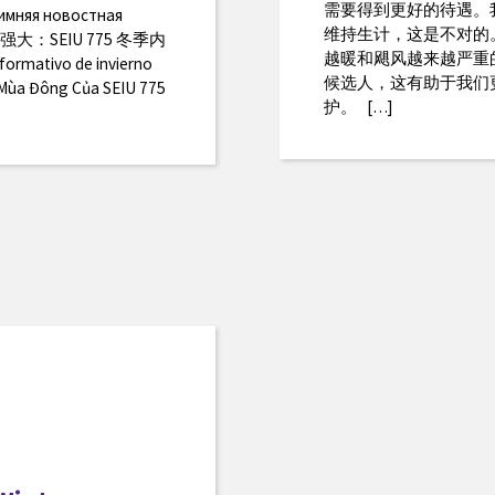
需要得到更好的待遇。
Зимняя новостная
维持生计，这是不对的
使我们更强大：SEIU 775 冬季内
越暖和飓风越来越严重
formativo de invierno
候选人，这有助于我们
 Mùa Đông Của SEIU 775
护。 […]