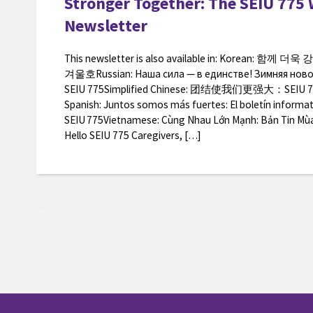
Stronger Together: The SEIU 775 
Newsletter
This newsletter is also available in: Korean: 함께
겨울호Russian: Наша сила — в единстве! Зимняя ново
SEIU 775Simplified Chinese: 团结使我们更强大：SE
Spanish: Juntos somos más fuertes: El boletín informat
SEIU 775Vietnamese: Cùng Nhau Lớn Mạnh: Bản Tin Mù
Hello SEIU 775 Caregivers, […]