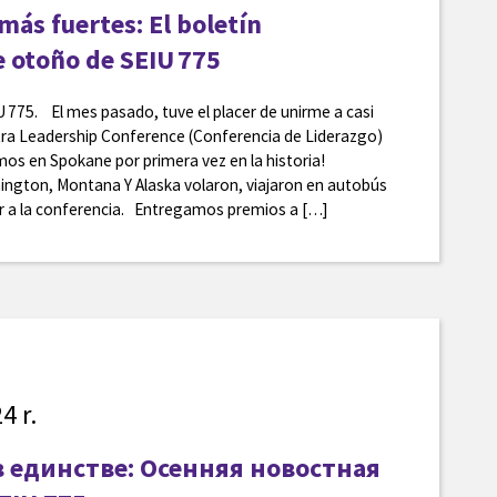
ás fuertes: El boletín
 otoño de SEIU 775
U 775. El mes pasado, tuve el placer de unirme a casi
tra Leadership Conference (Conferencia de Liderazgo)
mos en Spokane por primera vez en la historia!
ngton, Montana Y Alaska volaron, viajaron en autobús
ir a la conferencia. Entregamos premios a […]
4 r.
в единстве: Осенняя новостная