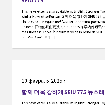
SEIU 775
This newsletter is also available in: English: Stronger T
Winter NewsletterKorean: 함께 더욱 강하게 SEIU 77
Наша сила — в единстве! Зимняя новостная рассылка 
Chinese: 团结使我们更强大：SEIU 775 冬季内部通讯Spanis
más fuertes: El boletín informativo de invierno de SEI
Sóc Viên Của SEIU […]
10 февраля 2025 r.
함께 더욱 강하게 SEIU 775 뉴
This newsletter is also available in: English: Stronger T