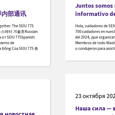
Juntos somos m
冬季内部通讯
informativo de
ogether: The SEIU 775
Hola, cuidadores de SEI
5 뉴스레터 겨울호Russian:
700 cuidadores en nues
 от SEIU 775Spanish:
del 2024, ¡que organiza
vierno de
Miembros de todo Washi
a Đông Của SEIU 775 各
o condujeron para asist
23 октября 202
Наша сила — 
яя новостная