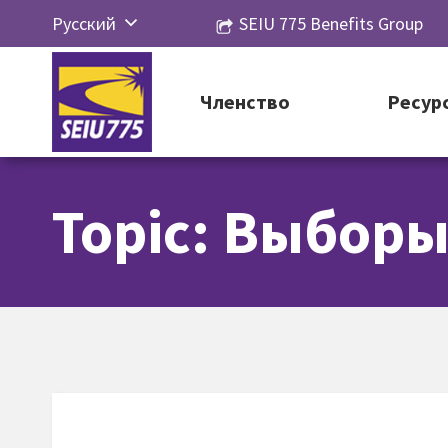
Перейти
Русский
SEIU 775 Benefits Group
к
English
контенту
Español
Членство
Ресур
简体中
文
Topic: Выборы