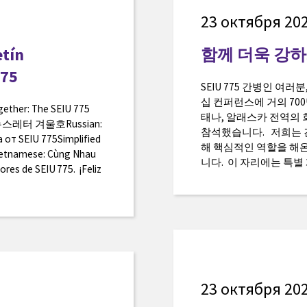
23 октября 202
etín
함께 더욱 강하게
775
SEIU 775 간병인 여
십 컨퍼런스에 거의 70
ogether: The SEIU 775
태나, 알래스카 전역의 
5 뉴스레터 겨울호Russian:
참석했습니다. 저희는 간
от SEIU 775Simplified
해 핵심적인 역할을 해
amese: Cùng Nhau
니다. 이 자리에는 특별 게스
res de SEIU 775. ¡Feliz
23 октября 202