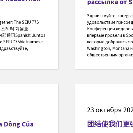
рассылка от S
Здравствуйте, caregiv
ogether: The SEIU 775
удовольствие присоеди
775 뉴스레터 겨울호
Конференции лидеров L
部通讯Spanish: Juntos
впервые провели в Spo
 de SEIU 775Vietnamese:
которые добрались сю
 Здравствуйте,
Washington, Montana и 
общественным организ
23 октября 202
a Đông Của
团结使我们更强大