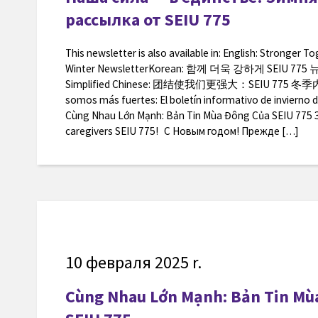
рассылка от SEIU 775
This newsletter is also available in: English: Stronger T
Winter NewsletterKorean: 함께 더욱 강하게 SEIU 
Simplified Chinese: 团结使我们更强大：SEIU 775 冬季内
somos más fuertes: El boletín informativo de invierno
Cùng Nhau Lớn Mạnh: Bản Tin Mùa Đông Của SEIU 775
caregivers SEIU 775! С Новым годом! Прежде […]
10 февраля 2025 r.
Cùng Nhau Lớn Mạnh: Bản Tin Mù