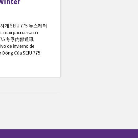
Winter
 더욱 강하게 SEIU 775 뉴스레터
стная рассылка от
IU 775 冬季内部通讯
ivo de invierno de
a Đông Của SEIU 775