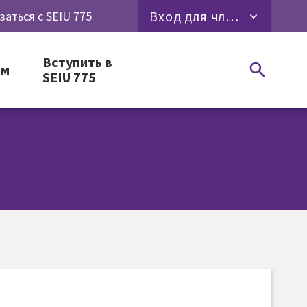
Вход для членов профсоюза
заться с SEIU 775
Вступить в
ям
SEIU 775