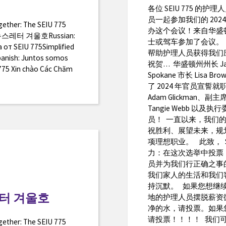
各位 SEIU 775 的
员一起参加我们的 2024 Le
ogether: The SEIU 775
办这个会议！来自华盛
5 뉴스레터 겨울호Russian:
士或驾车参加了会议。
от SEIU 775Simplified
帮助护理人员获得我们
h: Juntos somos
祝贺… 华盛顿州州长 Jay 
U 775 Xin chào Các Chăm
Spokane 市长 Li
了 2024 年官员宣誓就
Adam Glickman、副主席
Tangie Webb 
员！ 一直以来，我们的 Le
祝胜利、展望未来，规
项理想职业。 此致， Ster
力：在这次选举中投票
员并为我们行正确之事
我们家人的生活和我们
持沉默。 如果您想继
스레터 겨울호
地的护理人员摆脱薪资
净的水，请投票。如果
请投票！！！！ 我们
ogether: The SEIU 775