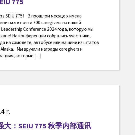
EIU 775
ers SEIU 775! В прошлом месяце я имела
ниться к почти 700 caregivers на нашей
eadership Conference 2024 года, которую мы
kane! На конференции собрались участники,
да на самолете, автобусе или машине из штатов
Alaska. Мы вручили награды caregivers и
ациям, которые […]
4 r.
：SEIU 775 秋季内部通讯