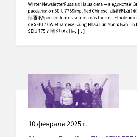
Winter NewsletterRussian: Наша сила — в единстве! 
рассылка от SEIU 775Simplified Chinese: 团结
部通讯Spanish: Juntos somos más fuertes: El boletín in
de SEIU 775Vietnamese: Cùng Nhau Lớn Mạnh: Bản Tin
SEIU 775 간병인 여러분, […]
10 февраля 2025 r.