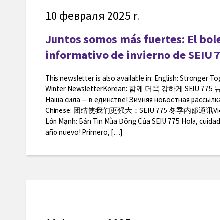
10 февраля 2025 r.
Juntos somos más fuertes: El bol
informativo de invierno de SEIU 
This newsletter is also available in: English: Stronger T
Winter NewsletterKorean: 함께 더욱 강하게 SEIU 77
Наша сила — в единстве! Зимняя новостная рассылка 
Chinese: 团结使我们更强大：SEIU 775 冬季内部通讯Vietn
Lớn Mạnh: Bản Tin Mùa Đông Của SEIU 775 Hola, cuidado
año nuevo! Primero, […]