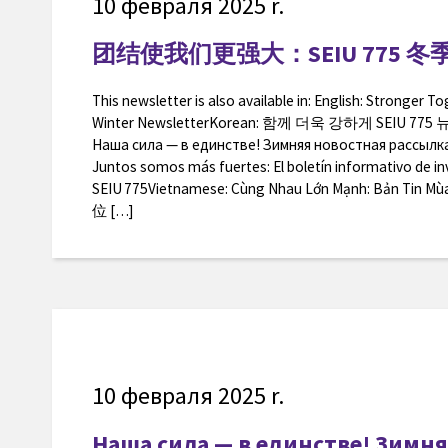
10 февраля 2025 r.
团结使我们更强大：SEIU 775 
This newsletter is also available in: English: Stronger T
Winter NewsletterKorean: 함께 더욱 강하게 SEIU 77
Наша сила — в единстве! Зимняя новостная рассылка
Juntos somos más fuertes: El boletín informativo de in
SEIU 775Vietnamese: Cùng Nhau Lớn Mạnh: Bản Tin Mù
位 […]
10 февраля 2025 r.
Наша сила — в единстве! Зимн