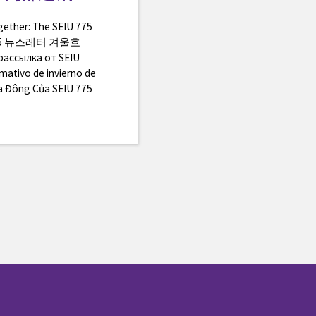
ogether: The SEIU 775
 775 뉴스레터 겨울호
рассылка от SEIU
mativo de invierno de
a Đông Của SEIU 775