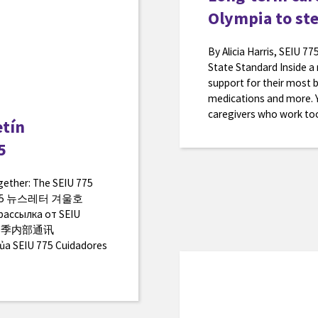
Olympia to st
By Alicia Harris, SEIU 
State Standard Inside a 
support for their most b
medications and more. Yo
caregivers who work too
etín
75
ogether: The SEIU 775
U 775 뉴스레터 겨울호
рассылка от SEIU
75 冬季内部通讯
ủa SEIU 775 Cuidadores