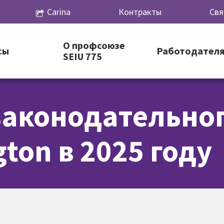
Carina
Контракты
Свя
О профсоюзе
сы
Работодател
SEIU 775
 законодательно
ton в 2025 году