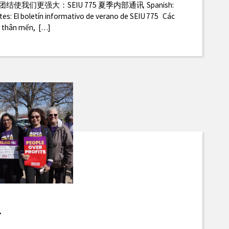
inese: 团结使我们更强大：SEIU 775 夏季内部通讯 Spanish:
s: El boletín informativo de verano de SEIU 775 Các
5 thân mến, […]
.