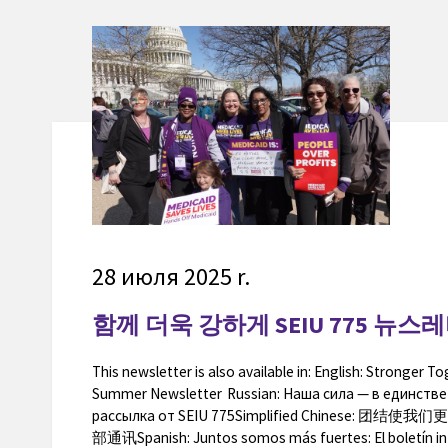
28 июля 2025 r.
함께 더욱 강하게 SEIU 775 뉴스
This newsletter is also available in: English: Stronger T
Summer Newsletter Russian: Наша сила — в единстве
рассылка от SEIU 775Simplified Chinese: 团结
部通讯Spanish: Juntos somos más fuertes: El boletín in