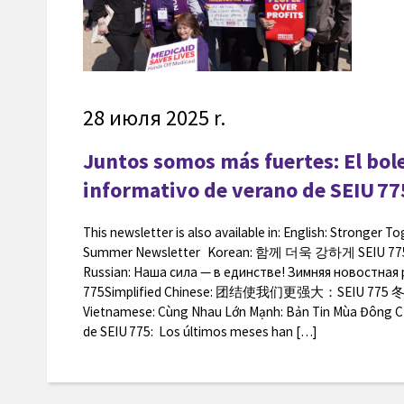
28 июля 2025 r.
Juntos somos más fuertes: El bol
informativo de verano de SEIU 7
This newsletter is also available in: English: Stronger T
Summer Newsletter Korean: 함께 더욱 강하게 SEI
Russian: Наша сила — в единстве! Зимняя новостная 
775Simplified Chinese: 团结使我们更强大：SEIU 7
Vietnamese: Cùng Nhau Lớn Mạnh: Bản Tin Mùa Đông C
de SEIU 775: Los últimos meses han […]