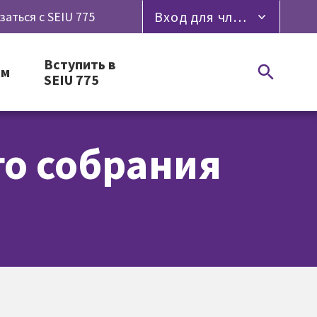
Вход для членов профсоюза
заться с SEIU 775
Вступить в
ям
SEIU 775
го собрания