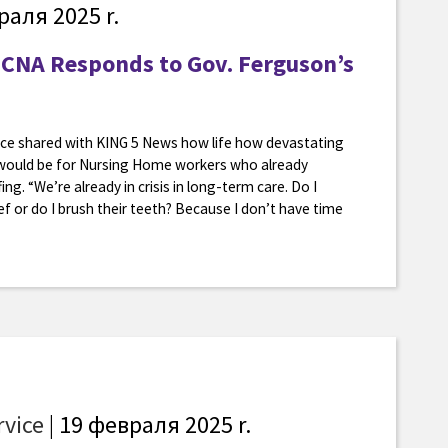
раля 2025 r.
CNA Responds to Gov. Ferguson’s
Rice shared with KING 5 News how life how devastating
 would be for Nursing Home workers who already
ing. “We’re already in crisis in long-term care. Do I
ef or do I brush their teeth? Because I don’t have time
rvice
| 19 февраля 2025 r.