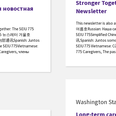
Stronger Toget
я новостная
Newsletter
This newsletter is al
ogether: The SEIU 775
여름호Russian: Наша сил
U 775 뉴스레터 겨울호
SEIU 775Simplifie
部通讯Spanish: Juntos
讯 Spanish: Juntos somos
 de SEIU 775Vietnamese:
SEIU 775 Vietnamese: C
Caregivers, члены
775 Caregivers, The pas
Washington Sta
Long-term car