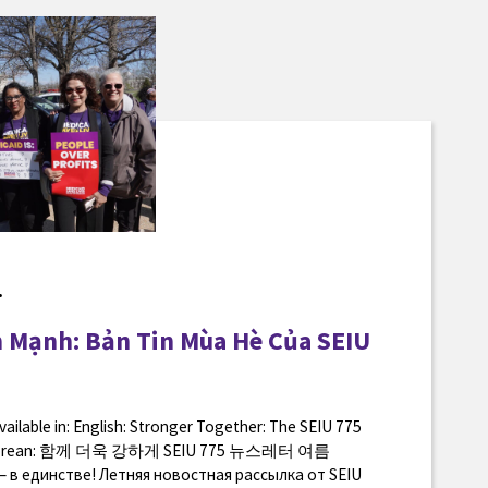
.
 Mạnh: Bản Tin Mùa Hè Của SEIU
available in: English: Stronger Together: The SEIU 775
 Korean: 함께 더욱 강하게 SEIU 775 뉴스레터 여름
— в единстве! Летняя новостная рассылка от SEIU