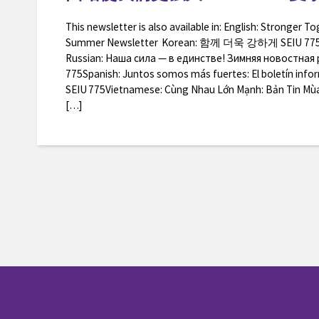
This newsletter is also available in: English: Stronger T
Summer Newsletter Korean: 함께 더욱 강하게 SEIU
Russian: Наша сила — в единстве! Зимняя новостная 
775Spanish: Juntos somos más fuertes: El boletín infor
SEIU 775Vietnamese: Cùng Nhau Lớn Mạnh: Bản Tin Mù
[…]