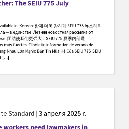
her: The SEIU 775 July
so available in: Korean: 함께 더욱 강하게 SEIU 775 뉴스레터
а — в единстве! Летняя новостная рассылка от
d Chinese: 团结使我们更强大：SEIU 775 夏季内部通
 más fuertes: El boletín informativo de verano de
ùng Nhau Lớn Mạnh: Bản Tin Mùa Hè Của SEIU 775 SEIU
t […]
te Standard
| 3 апреля 2025 r.
e workers need lawmakers in