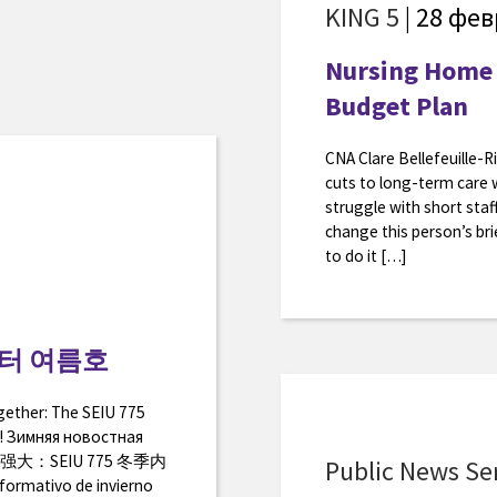
KING 5
| 28 фев
Nursing Home 
Budget Plan
CNA Clare Bellefeuille-
cuts to long-term care
struggle with short staff
change this person’s bri
to do it […]
레터 여름호
ogether: The SEIU 775
! Зимняя новостная
使我们更强大：SEIU 775 冬季内
Public News Se
formativo de invierno