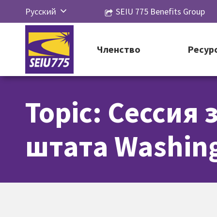
Перейти
Русский
SEIU 775 Benefits Group
к
English
контенту
Español
Членство
Ресур
简体中
文
Topic: Сессия
한국어
Tiếng
штата Washing
Việt