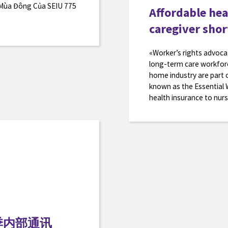
 Mùa Đông Của SEIU 775
Affordable hea
caregiver sho
«Worker’s rights advoc
long-term care workforce
home industry are part 
known as the Essential
health insurance to nurs
夏季内部通讯