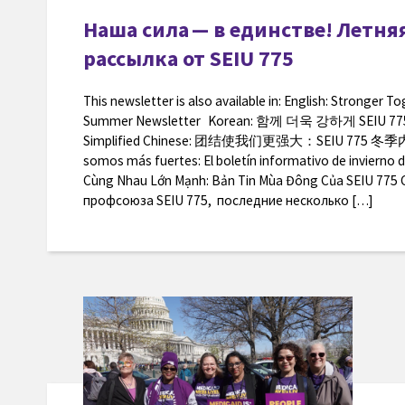
Наша сила — в единстве! Летня
рассылка от SEIU 775
This newsletter is also available in: English: Stronger T
Summer Newsletter Korean: 함께 더욱 강하게 SEI
Simplified Chinese: 团结使我们更强大：SEIU 775 冬季内
somos más fuertes: El boletín informativo de invierno
Cùng Nhau Lớn Mạnh: Bản Tin Mùa Đông Của SEIU 775 
профсоюза SEIU 775, последние несколько […]