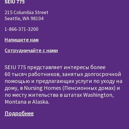
SEIU 775
215 Columbia Street
Seattle, WA 98104
1-866-371-3200
Напишите нам
Сотрудничайте с нами
SEIU 775 представляет интересы более
60 тысяч работников, занятых долгосрочной
помощью и предлагающих услуги по уходу на
дому, в Nursing Homes (Пенсионных домах) и
по месту жительства в штатах Washington,
Montana и Alaska.
Подробнее