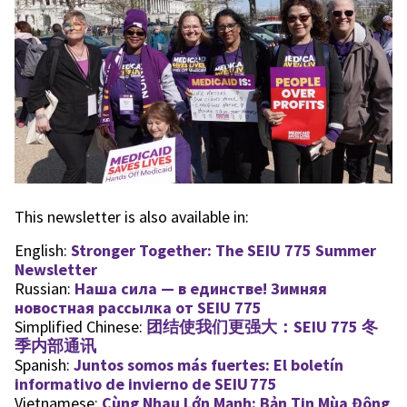
This newsletter is also available in:
English:
Stronger Together: The SEIU 775 Summer
Newsletter
Russian:
Наша сила — в единстве! Зимняя
новостная рассылка от SEIU 775
Simplified Chinese:
团结使我们更强大：SEIU 775 冬
季内部通讯
Spanish:
Juntos somos más fuertes: El boletín
informativo de invierno de SEIU 775
Vietnamese:
Cùng Nhau Lớn Mạnh: Bản Tin Mùa Đông