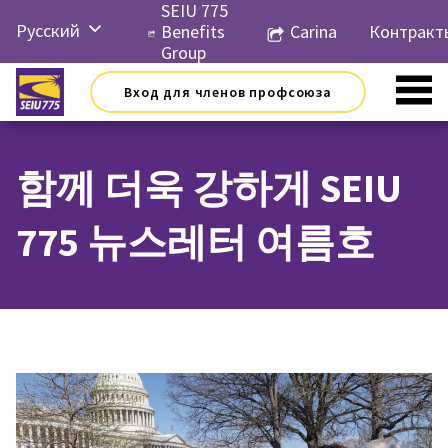
Перейти
SEIU 775
Русский
к
Benefits
Carina
Контракт
контенту
Group
English
Вход для членов профсоюза
Español
简体中
文
함께 더욱 강하게 SEIU
한국어
775 뉴스레터 여름호
Tiếng
Việt