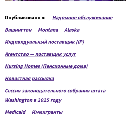
Опубликовано в:
Надомное обслуживание
Вашингтон
Montana
Alaska
Индивидуальный поставщик (IP)
Агентство — поставщик услуг
Nursing Homes (Пенсионные дома)
Новостная рассылка
Сессия законодательного собрания штата
Washington в 2025 году
Medicaid
Иммигранты