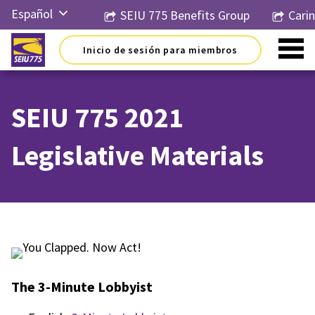
Ir
Español
SEIU 775 Benefits Group
Cari
al
contenido
English
Inicio de sesión para miembros
Русский
简体中
文
SEIU 775 2021
한국어
Legislative Materials
Tiếng
Việt
The 3-Minute Lobbyist