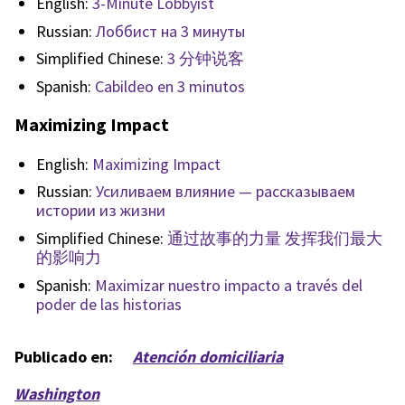
English:
3-Minute Lobbyist
Russian:
Лоббист на 3 минуты
Simplified Chinese:
3 分钟说客
Spanish:
Cabildeo en 3 minutos
Maximizing Impact
English:
Maximizing Impact
Russian:
Усиливаем влияние — рассказываем
истории из жизни
Simplified Chinese:
通过故事的力量 发挥我们最大
的影响力
Spanish:
Maximizar nuestro impacto a través del
poder de las historias
Publicado en:
Atención domiciliaria
Washington