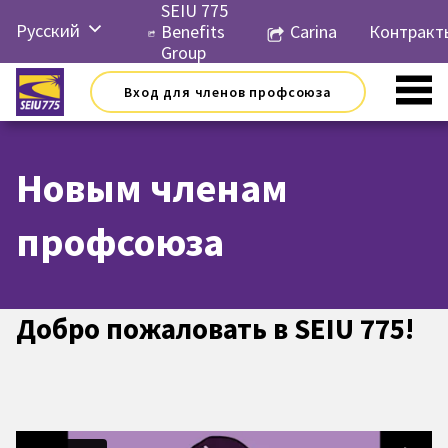
Перейти
SEIU 775
Русский
к
Benefits
Carina
Контракт
контенту
Group
English
Вход для членов профсоюза
Español
简体中
文
Новым членам
한국어
профсоюза
Tiếng
Việt
Добро пожаловать в SEIU 775!