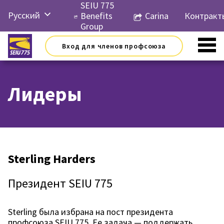
Перейти
SEIU 775
Русский
к
Benefits
Carina
Контракт
контенту
Group
English
Вход для членов профсоюза
Español
简体中
文
Лидеры
한국어
Tiếng
Việt
Sterling Harders
Президент SEIU 775
Sterling была избрана на пост президента
профсоюза SEIU 775. Ее задача — поддержать