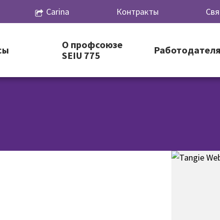
Carina
Контракты
Свя
О профсоюзе
сы
Работодател
SEIU 775
)