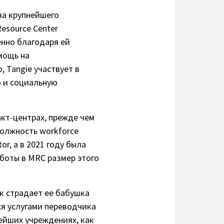
ава крупнейшего
esource Center
нно благодаря ей
мощь на
, Tangie участвует в
ю и социальную
акт-центрах, прежде чем
должность workforce
or, а в 2021 году была
работы в MRC размер этого
ак страдает ее бабушка
я услугами переводчика
ейших учреждениях, как