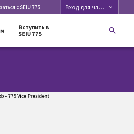
Вход для членов профсоюза
заться с SEIU 775
Вступить в
ям
SEIU 775