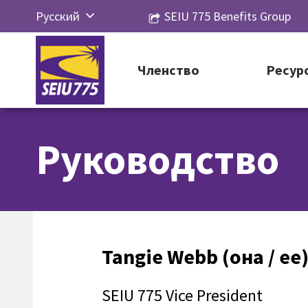
Перейти
Русский
SEIU 775 Benefits Group
к
English
контенту
Español
Членство
Ресур
简体中
文
Руководство
한국어
Tiếng
Việt
Tangie Webb (она / ее
SEIU 775 Vice President