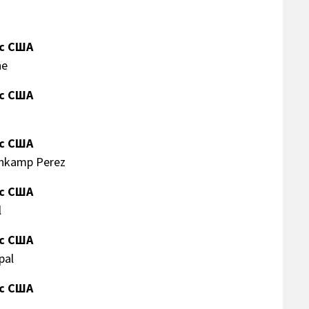
сс США
ne
сс США
сс США
nkamp Perez
сс США
l
сс США
pal
сс США