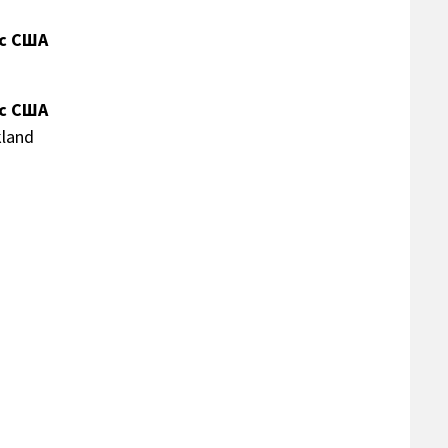
сс США
сс США
kland