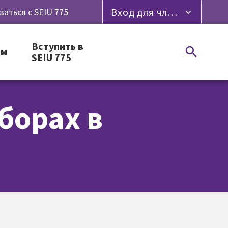
Вход для членов профсоюза
заться с SEIU 775
Вступить в
ям
SEIU 775
борах в