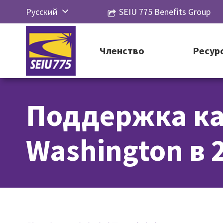
Перейти
Русский
SEIU 775 Benefits Group
к
English
контенту
Español
Членство
Ресур
简体中
文
Поддержка ка
한국어
Tiếng
Washington в 
Việt