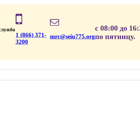
с 08:00 до 16
служба
1 (866) 371-
по пятницу.
mrc@seiu775.org
3200