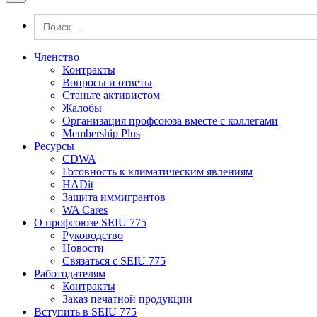
Search
for:
Членство
Контракты
Вопросы и ответы
Станьте активистом
Жалобы
Организация профсоюза вместе с коллегами
Membership Plus
Ресурсы
CDWA
Готовность к климатическим явлениям
HADit
Защита иммигрантов
WA Cares
О профсоюзе SEIU 775
Руководство
Новости
Связаться с SEIU 775
Работодателям
Контракты
Заказ печатной продукции
Вступить в SEIU 775