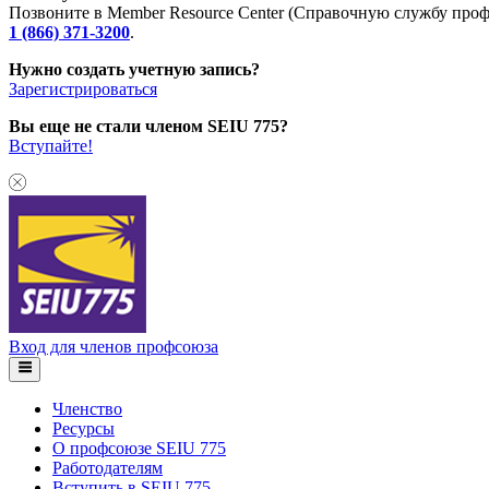
Позвоните в Member Resource Center (Справочную службу проф
1 (866) 371-3200
.
Нужно создать учетную запись?
Зарегистрироваться
Вы еще не стали членом SEIU 775?
Вступайте!
Вход для членов профсоюза
Членство
Ресурсы
О профсоюзе SEIU 775
Работодателям
Вступить в SEIU 775