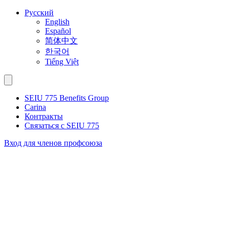
Перейти
Русский
к
English
контенту
Español
简体中文
한국어
Tiếng Việt
SEIU 775 Benefits Group
Carina
Контракты
Связаться с SEIU 775
Вход для членов профсоюза