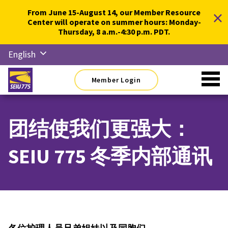
Skip
×
From June 15-August 14, our Member Resource
to
Center will operate on summer hours: Monday-
content
Thursday, 8 a.m.-4:30 p.m. PDT.
English
Русский
Member Login
Español
简体中
文
团结使我们更强大：
한국어
SEIU 775 冬季内部通讯
Tiếng
Việt