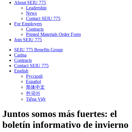
About SEIU 775
Leadership
News
Contact SEIU 775
For Employers
Contracts
Printed Materials Order Form
Join SEIU 775
SEIU 775 Benefits Group
Carina
Contracts
Contact SEIU 775
English
Русский
Español
简体中文
한국어
Tiếng Việt
Juntos somos más fuertes: el
boletín informativo de invierno