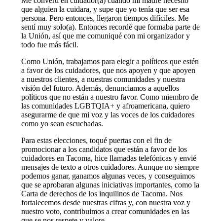
Me convertí en cuidador(a) cuando mi madre necesitó
que alguien la cuidara, y supe que yo tenía que ser esa
persona. Pero entonces, llegaron tiempos difíciles. Me
sentí muy solo(a). Entonces recordé que formaba parte de
la Unión, así que me comuniqué con mi organizador y
todo fue más fácil.
Como Unión, trabajamos para elegir a políticos que estén
a favor de los cuidadores, que nos apoyen y que apoyen
a nuestros clientes, a nuestras comunidades y nuestra
visión del futuro. Además, denunciamos a aquellos
políticos que no están a nuestro favor. Como miembro de
las comunidades LGBTQIA+ y afroamericana, quiero
asegurarme de que mi voz y las voces de los cuidadores
como yo sean escuchadas.
Para estas elecciones, toqué puertas con el fin de
promocionar a los candidatos que están a favor de los
cuidadores en Tacoma, hice llamadas telefónicas y envié
mensajes de texto a otros cuidadores. Aunque no siempre
podemos ganar, ganamos algunas veces, y conseguimos
que se aprobaran algunas iniciativas importantes, como la
Carta de derechos de los inquilinos de Tacoma. Nos
fortalecemos desde nuestras cifras y, con nuestra voz y
nuestro voto, contribuimos a crear comunidades en las
que se nos respete y valore.