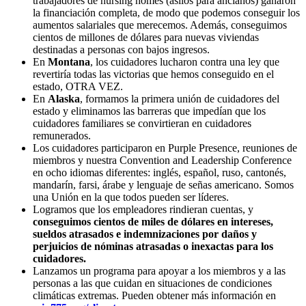
trabajadores de nursing homes (asilos para ancianos) ganaron
la financiación completa, de modo que podemos conseguir los
aumentos salariales que merecemos. Además, conseguimos
cientos de millones de dólares para nuevas viviendas
destinadas a personas con bajos ingresos.
En
Montana
, los cuidadores lucharon contra una ley que
revertiría todas las victorias que hemos conseguido en el
estado, OTRA VEZ.
En
Alaska
, formamos la primera unión de cuidadores del
estado y eliminamos las barreras que impedían que los
cuidadores familiares se convirtieran en cuidadores
remunerados.
Los cuidadores participaron en Purple Presence, reuniones de
miembros y nuestra Convention and Leadership Conference
en ocho idiomas diferentes: inglés, español, ruso, cantonés,
mandarín, farsi, árabe y lenguaje de señas americano. Somos
una Unión en la que todos pueden ser líderes.
Logramos que los empleadores rindieran cuentas, y
conseguimos cientos de miles de dólares en intereses,
sueldos atrasados e indemnizaciones por daños y
perjuicios de nóminas atrasadas o inexactas para los
cuidadores.
Lanzamos un programa para apoyar a los miembros y a las
personas a las que cuidan en situaciones de condiciones
climáticas extremas. Pueden obtener más información en