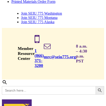
Printed Materials Order Form
Join SEIU 775 Washington
Join SEIU 775 Montana
Join SEIU 775 Alaska
8 a.m.
Member
1
– 4:30
Resource
(866)
p.m.
mrc@seiu775.org
Center
371-
PST
3200
Search Button
Search
for: