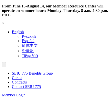
Skip
From June 15-August 14, our Member Resource Center will
to
operate on summer hours: Monday-Thursday, 8 a.m.-4:30 p.m.
content
PDT.
×
English
Русский
Español
简体中文
한국어
Tiếng Việt
SEIU 775 Benefits Group
Carina
Contracts
Contact SEIU 775
Member Login