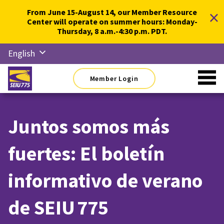
Skip
×
From June 15-August 14, our Member Resource
to
Center will operate on summer hours: Monday-
content
Thursday, 8 a.m.-4:30 p.m. PDT.
English
Русский
Member Login
Español
简体中
文
Juntos somos más
한국어
fuertes: El boletín
Tiếng
Việt
informativo de verano
de SEIU 775