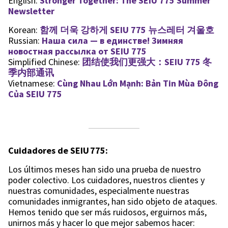
English:
Stronger Together: The SEIU 775 Summer
Newsletter
Korean:
함께 더욱 강하게 SEIU 775 뉴스레터 겨울호
Russian:
Наша сила — в единстве! Зимняя
новостная рассылка от SEIU 775
Simplified Chinese:
团结使我们更强大：SEIU 775 冬
季内部通讯
Vietnamese:
Cùng Nhau Lớn Mạnh: Bản Tin Mùa Đông
Của SEIU 775
Cuidadores de SEIU 775:
Los últimos meses han sido una prueba de nuestro
poder colectivo. Los cuidadores, nuestros clientes y
nuestras comunidades, especialmente nuestras
comunidades inmigrantes, han sido objeto de ataques.
Hemos tenido que ser más ruidosos, erguirnos más,
unirnos más y hacer lo que mejor sabemos hacer: