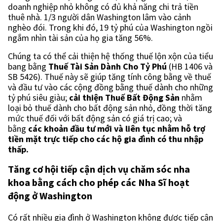
doanh nghiệp nhỏ không có đủ khả năng chi trả tiền
thuê nhà. 1/3 người dân Washington lâm vào cảnh
nghèo đói. Trong khi đó, 19 tỷ phú của Washington ngồi
ngắm nhìn tài sản của họ gia tăng 56%.
Chúng ta có thể cải thiện hệ thống thuế lộn xộn của tiểu
bang bằng
Thuế Tài Sản Dành Cho Tỷ Phú
(HB 1406 và
SB 5426). Thuế này sẽ giúp tăng tính công bằng về thuế
và đầu tư vào các cộng đồng bằng thuế dành cho những
tỷ phú siêu giàu;
cải thiện Thuế Bất Động Sản
nhằm
loại bỏ thuế dành cho bất động sản nhỏ, đồng thời tăng
mức thuế đối với bất động sản có giá trị cao; và
bằng
các khoản đầu tư mới và liên tục nhằm hỗ trợ
tiền mặt trực tiếp cho các hộ gia đình có thu nhập
thấp.
Tăng cơ hội tiếp cận dịch vụ chăm sóc nha
khoa bằng cách cho phép các Nha Sĩ hoạt
động ở Washington
Có rất nhiều gia đình ở Washington không được tiếp cận