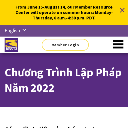
Skip
×
From June 15-August 14, our Member Resource
to
Center will operate on summer hours: Monday-
content
Thursday, 8 a.m.-4:30 p.m. PDT.
English
Русский
Member Login
Español
简体中
文
Chương Trình Lập Pháp
한국어
Năm 2022
Tiếng
Việt