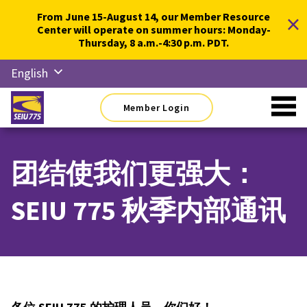
Skip
×
From June 15-August 14, our Member Resource
to
Center will operate on summer hours: Monday-
content
Thursday, 8 a.m.-4:30 p.m. PDT.
English
Русский
Member Login
Español
简体中
文
团结使我们更强大：
한국어
SEIU 775 秋季内部通讯
Tiếng
Việt