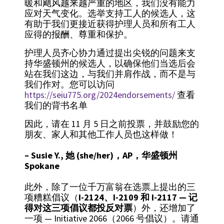
暖和飓风越来越严重的地区，我们没有能力
应对天气变化。选举支持工人的候选人，这
有助于我们更接近获得护理人员和所有工人
应得的报酬、尊重和保护。
护理人员齐心协力通过提出尖锐的问题来支
持华盛顿州的候选人，以确保他们当选后会
站在我们这边，与我们并肩作战，而不是与
我们作对。您可以访问
https://seiu775.org/2024endorsements/
查看
我们的背书名单
因此，请在 11 月 5 日之前投票，并鼓励您的
朋友、家人和其他工作人员也这样做！
– Susie Y., 她 (she/her)，AP，华盛顿州
Spokane
此外，除了一位千万富翁在选票上提出的三
项糟糕倡议（
I-2124、I-2109 和 I-2117 — 记
得对这三项倡议都投反对票
）外，还增加了
一项 — Initiative 2066（2066 号倡议）。请通