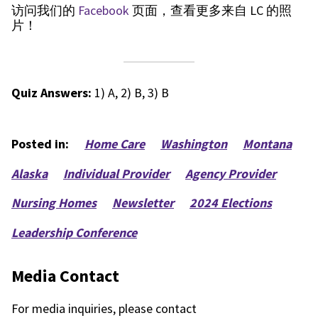
访问我们的
Facebook
页面，查看更多来自 LC 的照
片！
Quiz Answers:
1) A, 2) B, 3) B
Posted in:
Home Care
Washington
Montana
Alaska
Individual Provider
Agency Provider
Nursing Homes
Newsletter
2024 Elections
Leadership Conference
Media Contact
For media inquiries, please contact